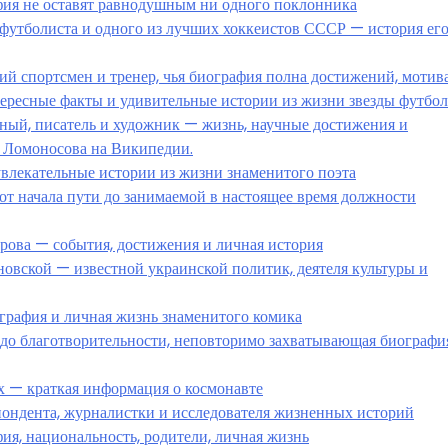
фия не оставят равнодушным ни одного поклонника
футболиста и одного из лучших хоккеистов СССР — история ег
й спортсмен и тренер, чья биография полна достижений, мотив
тересные факты и удивительные истории из жизни звезды футбол
й, писатель и художник — жизнь, научные достижения и
 Ломоносова на Википедии.
влекательные истории из жизни знаменитого поэта
от начала пути до занимаемой в настоящее время должности
рова — события, достижения и личная история
ской — известной украинской политик, деятеля культуры и
рафия и личная жизнь знаменитого комика
до благотворительности, неповторимо захватывающая биографи
 — краткая информация о космонавте
ондента, журналистки и исследователя жизненных историй
я, национальность, родители, личная жизнь