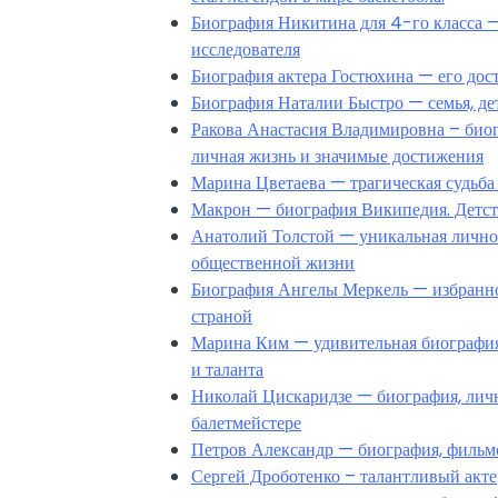
Биография Никитина для 4-го класса —
исследователя
Биография актера Гостюхина — его дос
Биография Наталии Быстро — семья, дет
Ракова Анастасия Владимировна – биог
личная жизнь и значимые достижения
Марина Цветаева — трагическая судьба 
Макрон — биография Википедия. Детств
Анатолий Толстой — уникальная личнос
общественной жизни
Биография Ангелы Меркель — избранно
страной
Марина Ким — удивительная биография
и таланта
Николай Цискаридзе — биография, личн
балетмейстере
Петров Александр — биография, фильмо
Сергей Дроботенко – талантливый актер