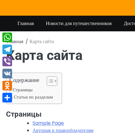
Перейти
к
содержимому
Главная
Новости для путешественников
Дост
Главная
Карта сайта
WhatsApp
Карта сайта
Telegram
Viber
Содержание
VK
Страницы
Odnoklassniki
Статьи по разделам
Отправить
Страницы
Sample Page
Авторам и правообладателям