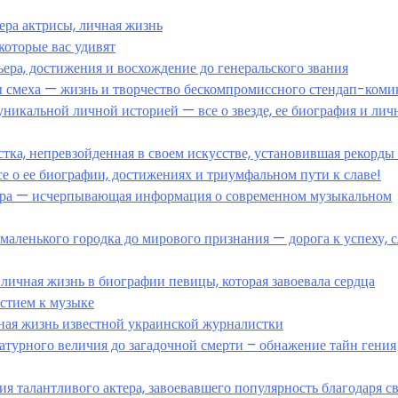
ера актрисы, личная жизнь
которые вас удивят
ера, достижения и восхождение до генеральского звания
ы смеха — жизнь и творчество бескомпромиссного стендап-коми
уникальной личной историей — все о звезде, ее биография и лич
тка, непревзойденная в своем искусстве, установившая рекорды
се о ее биографии, достижениях и триумфальном пути к славе!
ера — исчерпывающая информация о современном музыкальном
аленького городка до мирового признания — дорога к успеху, с
личная жизнь в биографии певицы, которая завоевала сердца
стием к музыке
ная жизнь известной украинской журналистки
атурного величия до загадочной смерти – обнажение тайн гения
я талантливого актера, завоевавшего популярность благодаря с