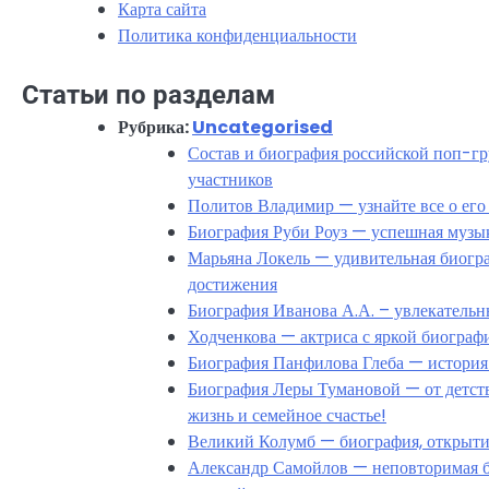
Карта сайта
Политика конфиденциальности
Статьи по разделам
Рубрика:
Uncategorised
Состав и биография российской поп-г
участников
Политов Владимир — узнайте все о его
Биография Руби Роуз — успешная музык
Марьяна Локель — удивительная биогра
достижения
Биография Иванова А.А. – увлекатель
Ходченкова — актриса с яркой биограф
Биография Панфилова Глеба — история
Биография Леры Тумановой — от детства
жизнь и семейное счастье!
Великий Колумб — биография, открытие
Александр Самойлов — неповторимая би