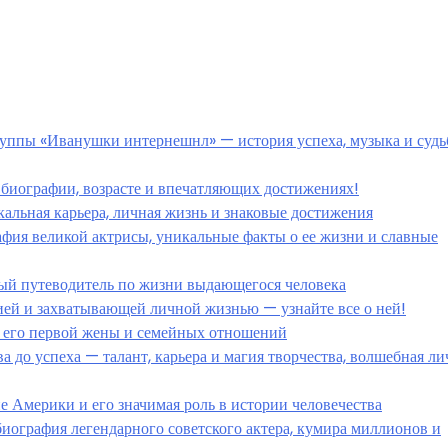
руппы «Иванушки интернешнл» — история успеха, музыка и суд
 биографии, возрасте и впечатляющих достижениях!
альная карьера, личная жизнь и знаковые достижения
фия великой актрисы, уникальные факты о ее жизни и славные
ный путеводитель по жизни выдающегося человека
ией и захватывающей личной жизнью — узнайте все о ней!
 его первой жены и семейных отношений
 до успеха — талант, карьера и магия творчества, волшебная ли
 Америки и его значимая роль в истории человечества
ография легендарного советского актера, кумира миллионов и