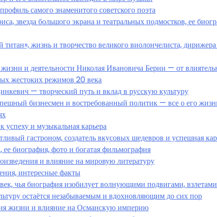
профиль самого знаменитого советского поэта
са, звезда большого экрана и театральных подмостков, ее биог
титан», жизнь и творчество великого виолончелиста, дирижера
 жизни и деятельности Николая Ивановича Берии — от влиятель
амых жестоких режимов 20 века
кевич — творческий путь и вклад в русскую культуру
пешный бизнесмен и востребованный политик — все о его жизн
ях
к успеху и музыкальная карьера
ливый гастроном, создатель вкусовых шедевров и успешная кар
 ее биография, фото и богатая фильмография
оизведения и влияние на мировую литературу
ения, интересные факты
к, чья биография изобилует волнующими подвигами, взлетами
ультуру остаётся незабываемым и вдохновляющим до сих пор
ия жизни и влияние на Османскую империю