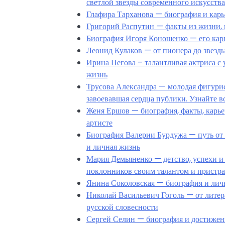
светлой звезды современного искусства
Глафира Тарханова — биография и карь
Григорий Распутин — факты из жизни, 
Биография Игоря Коношенко — его карь
Леонид Кулаков — от пионера до звезд
Ирина Пегова – талантливая актриса с 
жизнь
Трусова Александра — молодая фигурис
завоевавшая сердца публики. Узнайте в
Женя Ершов — биография, факты, карь
артисте
Биография Валерии Бурдужа — путь от м
и личная жизнь
Мария Демьяненко — детство, успехи и 
поклонников своим талантом и пристра
Янина Соколовская — биография и лич
Николай Васильевич Гоголь — от литер
русской словесности
Сергей Селин — биография и достижени