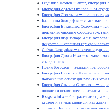
Гладышев Леонов — актер, биография, 
Биография Артема Оганова — от студе
Биография Леонтьева — полная история
Благинина биография — самые важные 
Биография Владимира Солоухина – тала
признания мировым сообществом, тайн
Биография шеф-повара Ильи Захарова 
искусства — успешная карьера и впеч
Собчак биография — как телеведущая с
Биография Джона Кехо — от маленького
саморазвития
Иоанн Богослов — великий преподобны
Биография Виктории Дмитриевой — лид
положившие основу для развития этой 
Биография Самсона Самсонова — очеред
подвиги и оставившее неизгладимый с
Blago white — биография легенды мир
карьера и увлекательная личная жизнь
Лоренцо Виотти — талантливый дириже