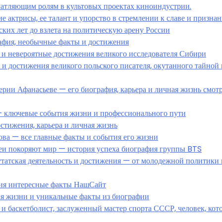
чатляющим ролям в культовых проектах киноиндустрии.
 актрисы, ее талант и упорство в стремлении к славе и призна
ких лет до взлета на политическую арену России
афия, необычные факты и достижения
 и невероятные достижения великого исследователя Сибири
 достижения великого польского писателя, окутанного тайной 
ерии Афанасьеве — его биография, карьера и личная жизнь смот
 ключевые события жизни и профессионального пути
стижения, карьера и личная жизнь
ва — все главные факты и события его жизни
и покоряют мир — история успеха биография группы BTS
татская деятельность и достижения — от молодежной политики 
ния интересные факты НашСайт
ия жизни и уникальные факты из биографии
 баскетболист, заслуженный мастер спорта СССР, человек, кот