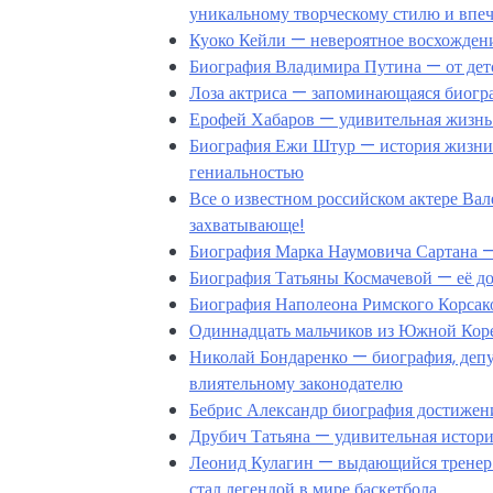
уникальному творческому стилю и впе
Куоко Кейли — невероятное восхождение
Биография Владимира Путина — от детс
Лоза актриса — запоминающаяся биогр
Ерофей Хабаров — удивительная жизнь
Биография Ежи Штур — история жизни и
гениальностью
Все о известном российском актере Вал
захватывающе!
Биография Марка Наумовича Сартана —
Биография Татьяны Космачевой — её до
Биография Наполеона Римского Корсако
Одиннадцать мальчиков из Южной Коре
Николай Бондаренко — биография, депу
влиятельному законодателю
Бебрис Александр биография достиже
Друбич Татьяна — удивительная истор
Леонид Кулагин — выдающийся тренер и
стал легендой в мире баскетбола.