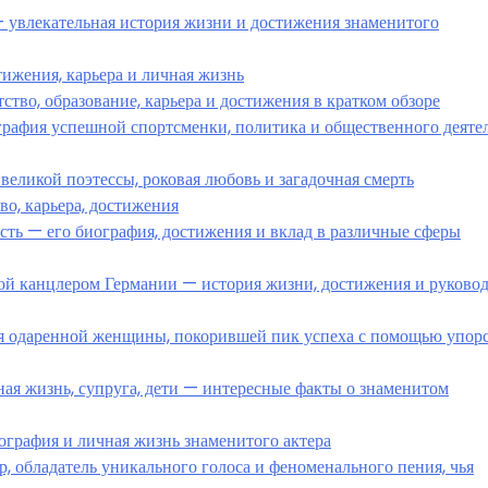
 увлекательная история жизни и достижения знаменитого
тижения, карьера и личная жизнь
ство, образование, карьера и достижения в кратком обзоре
рафия успешной спортсменки, политика и общественного деятел
великой поэтессы, роковая любовь и загадочная смерть
о, карьера, достижения
ть — его биография, достижения и вклад в различные сферы
й канцлером Германии — история жизни, достижения и руковод
 одаренной женщины, покорившей пик успеха с помощью упор
ая жизнь, супруга, дети — интересные факты о знаменитом
графия и личная жизнь знаменитого актера
, обладатель уникального голоса и феноменального пения, чья