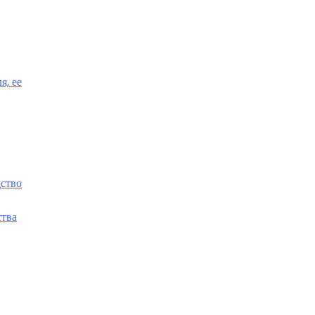
я, ее
ство
ства