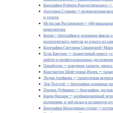
Биография Роберта Рождественского — 
Ангелина Суркова — великолепная актри
и успехи
Мстислав Ростропович – «Музыкальный 
композитора
Берия – биография и основные факты о
политического деятеля до одного из с
Биография Светланы Смирновой-Марцин
Егор Бакулин — талантливый юрист, ус
работе и профессиональных достижени
Панайотов — рождение таланта, дорога 
Константин Шеф-повар Ивлев — талант
Лидия Арефьева — талантливая актриса,
Лев Толстой — биография, основные пр
Прохор Дубравин — биография, достиж
Каюм Насыри — необыкновенный челове
падениями, и чей вклад в исламскую к
Биография Махидевран султан — истор