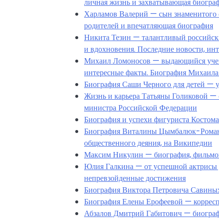
личная жизнь и захватывающая биогра
Харламов Валерий — сын знаменитого 
родителей и впечатляющая биография
Никита Тезин — талантливый российски
и вдохновения. Последние новости, ин
Михаил Ломоносов — выдающийся учены
интересные факты. Биография Михаила
Биография Саши Черного для детей — у
Жизнь и карьера Татьяны Голиковой — 
министра Российской Федерации
Биография и успехи фигуриста Костома
Биография Виталины Цымбалюк-Романов
общественного деяния, на Википедии
Максим Никулин — биография, фильмог
Юлия Галкина — от успешной актрисы 
непревзойденные достижения
Биография Виктора Петровича Савиных
Биография Елены Ерофеевой — корресп
Абзалов Дмитрий Габитович — биографи