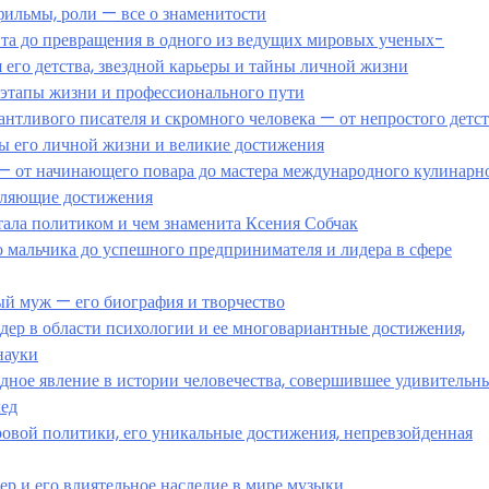
фильмы, роли — все о знаменитости
нта до превращения в одного из ведущих мировых ученых-
 его детства, звездной карьеры и тайны личной жизни
этапы жизни и профессионального пути
нтливого писателя и скромного человека — от непростого детст
ы его личной жизни и великие достижения
— от начинающего повара до мастера международного кулинарн
атляющие достижения
тала политиком и чем знаменита Ксения Собчак
 мальчика до успешного предпринимателя и лидера в сфере
й муж — его биография и творчество
ер в области психологии и ее многовариантные достижения,
науки
ное явление в истории человечества, совершившее удивительн
лед
овой политики, его уникальные достижения, непревзойденная
р и его влиятельное наследие в мире музыки