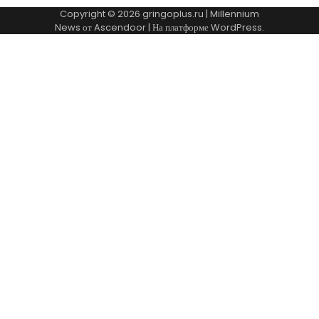
Copyright © 2026
gringoplus.ru
| Millennium
News от
Ascendoor
| На платформе
WordPress
.