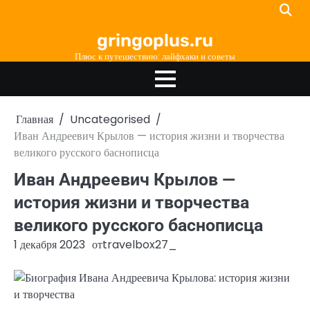
Перейти
к
gringoplus.ru
содержимому
Плюс к путешествию: лайфхаки и советы
Главная
Uncategorised
Иван Андреевич Крылов — история жизни и творчества
великого русского баснописца
Иван Андреевич Крылов —
история жизни и творчества
великого русского баснописца
1 декабря 2023
от
travelbox27_