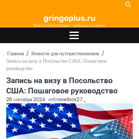
Перейти
к
gringoplus.ru
содержимому
Плюс к путешествию: лайфхаки и советы
Главная
Новости для путешественников
Запись на визу в Посольство США: Пошаговое
руководство
Запись на визу в Посольство
США: Пошаговое руководство
26 сентября 2024
от
travelbox27_