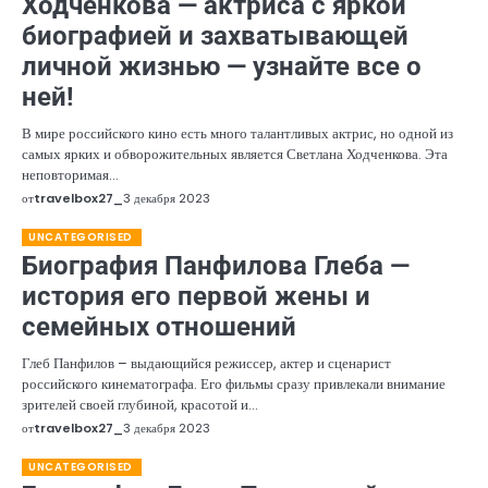
Ходченкова — актриса с яркой
биографией и захватывающей
личной жизнью — узнайте все о
ней!
В мире российского кино есть много талантливых актрис, но одной из
самых ярких и обворожительных является Светлана Ходченкова. Эта
неповторимая…
от
travelbox27_
3 декабря 2023
UNCATEGORISED
Биография Панфилова Глеба —
история его первой жены и
семейных отношений
Глеб Панфилов – выдающийся режиссер, актер и сценарист
российского кинематографа. Его фильмы сразу привлекали внимание
зрителей своей глубиной, красотой и…
от
travelbox27_
3 декабря 2023
UNCATEGORISED