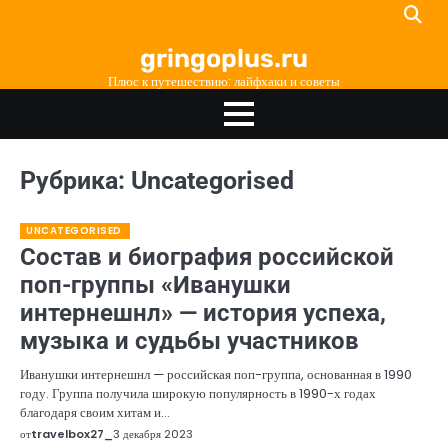
Перейти
к
gringoplus.ru
содержимому
Плюс к путешествию: лайфхаки и советы
Рубрика:
Uncategorised
UNCATEGORISED
Состав и биография российской
поп-группы «Иванушки
интернешнл» — история успеха,
музыка и судьбы участников
Иванушки интернешнл — российская поп-группа, основанная в 1990
году. Группа получила широкую популярность в 1990-х годах
благодаря своим хитам и…
от
travelbox27_
3 декабря 2023