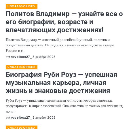
UNCATEGORISED
Политов Владимир — узнайте все о
его биографии, возрасте и
впечатляющих достижениях!
Политов Владимир — известный российский ученый, политик и
общественный деятель. Он родился в маленьком городке на севере
России и с…
от
travelbox27_
3 декабря 2023
UNCATEGORISED
Биография Руби Роуз — успешная
музыкальная карьера, личная
жизнь и знаковые достижения
Руби Роуз — уникальная талантливая личность, которая завоевала
популярность в мире развлечений. Она известна не только как музыкант,
но и…
от
travelbox27_
3 декабря 2023
UNCATEGORISED