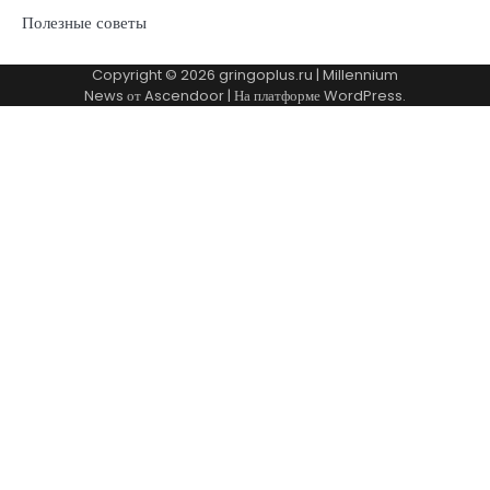
Полезные советы
Copyright © 2026
gringoplus.ru
| Millennium
News от
Ascendoor
| На платформе
WordPress
.