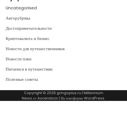
Uncategorised
Авторубрика
Достопримечательности
Криптовалюта и бизнес
Новости для путешественников
Новости плюс
Питаемся в путешествии
Полезные советы
Copyright © 2026
gringoplus.ru
| Millennium
News от
Ascendoor
| На платформе
WordPress
.