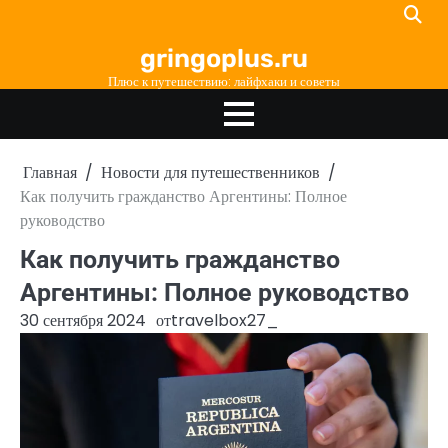
Перейти
к
gringoplus.ru
содержимому
Плюс к путешествию: лайфхаки и советы
Главная
Новости для путешественников
Как получить гражданство Аргентины: Полное
руководство
Как получить гражданство
Аргентины: Полное руководство
30 сентября 2024
от
travelbox27_