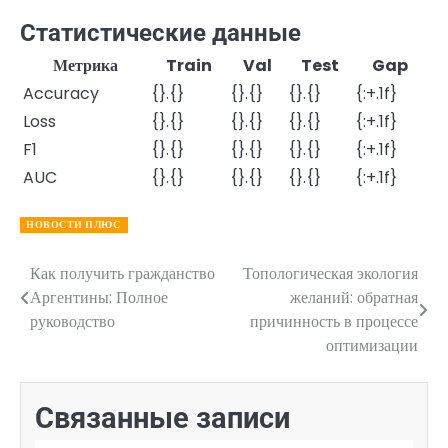
Статистические данные
Метрика
Train
Val
Test
Gap
Accuracy
{}.{}
{}.{}
{}.{}
{:+.1f}
Loss
{}.{}
{}.{}
{}.{}
{:+.1f}
F1
{}.{}
{}.{}
{}.{}
{:+.1f}
AUC
{}.{}
{}.{}
{}.{}
{:+.1f}
НОВОСТИ ПЛЮС
Как получить гражданство
Топологическая экология
Навигация
Аргентины: Полное
желаний: обратная
по
руководство
причинность в процессе
оптимизации
записям
Связанные записи