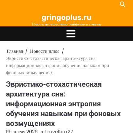
Перейти
к
gringoplus.ru
содержимому
Плюс к путешествию: лайфхаки и советы
Главная
Новости плюс
Эвристико-стохастическая архитектура сна:
информационная энтропия обучения навыкам при
фоновых возмущениях
Эвристико-стохастическая
архитектура сна:
информационная энтропия
обучения навыкам при фоновых
возмущениях
16 апреля 2026
от
travelbox27_