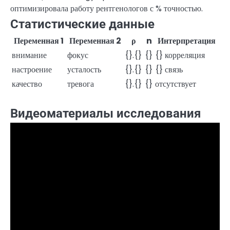
оптимизировала работу рентгенологов с % точностью.
Статистические данные
Переменная 1
Переменная 2
ρ
n
Интерпретация
внимание
фокус
{}.{}
{}
{} корреляция
настроение
усталость
{}.{}
{}
{} связь
качество
тревога
{}.{}
{}
отсутствует
Видеоматериалы исследования