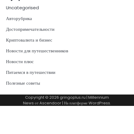
Uncategorised
Авторубрика
Достопримечательности
Криптовалюта и бизнес
Новости для путешественников
Новости плюс
Питаемся в путешествии
Полезные советы
Copyright © 2026
gringoplus.ru
| Millennium
News от
Ascendoor
| На платформе
WordPress
.