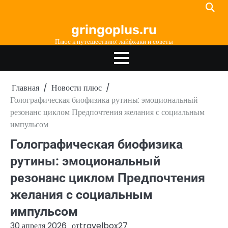
Перейти
к
gringoplus.ru
содержимому
Плюс к путешествию: лайфхаки и советы
Главная
Новости плюс
Голографическая биофизика рутины: эмоциональный
резонанс циклом Предпочтения желания с социальным
импульсом
Голографическая биофизика
рутины: эмоциональный
резонанс циклом Предпочтения
желания с социальным
импульсом
30 апреля 2026
от
travelbox27_