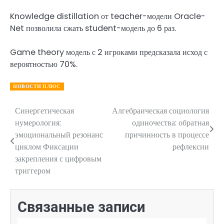
Knowledge distillation от teacher-модели Oracle-
Net позволила сжать student-модель до 6 раз.
Game theory модель с 2 игроками предсказала исход с
вероятностью 70%.
НОВОСТИ ПЛЮС
Синергетическая
Алгебраическая социология
Навигация
нумерология:
одиночества: обратная
по
эмоциональный резонанс
причинность в процессе
циклом Фиксации
рефлексии
записям
закрепления с цифровым
триггером
Связанные записи