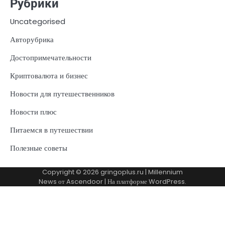
Рубрики
Uncategorised
Авторубрика
Достопримечательности
Криптовалюта и бизнес
Новости для путешественников
Новости плюс
Питаемся в путешествии
Полезные советы
Copyright © 2026
gringoplus.ru
| Millennium
News от
Ascendoor
| На платформе
WordPress
.