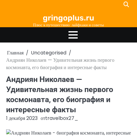
Перейти
к
gringoplus.ru
содержимому
Плюс к путешествию: лайфхаки и советы
Главная
Uncategorised
Андриян Николаев — Удивительная жизнь первого
космонавта, его биография и интересные факты
Андриян Николаев —
Удивительная жизнь первого
космонавта, его биография и
интересные факты
1 декабря 2023
от
travelbox27_