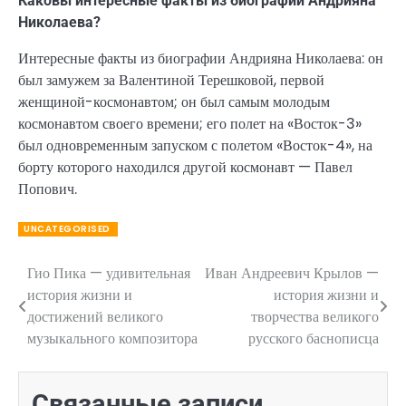
Каковы интересные факты из биографии Андрияна
Николаева?
Интересные факты из биографии Андрияна Николаева: он
был замужем за Валентиной Терешковой, первой
женщиной-космонавтом; он был самым молодым
космонавтом своего времени; его полет на «Восток-3»
был одновременным запуском с полетом «Восток-4», на
борту которого находился другой космонавт — Павел
Попович.
UNCATEGORISED
Гио Пика — удивительная
Иван Андреевич Крылов —
Навигация
история жизни и
история жизни и
по
достижений великого
творчества великого
музыкального композитора
русского баснописца
записям
Связанные записи