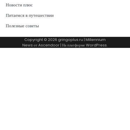
Новости плюс
Питаемся в путешествии
Полезные советы
Copyright © 2026
gringoplus.ru
| Millennium
News от
Ascendoor
| На платформе
WordPress
.