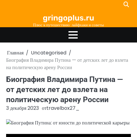
Перейти
к
gringoplus.ru
содержимому
Плюс к путешествию: лайфхаки и советы
Главная
Uncategorised
Биография Владимира Путина — от детских лет до взлета
на политическую арену России
Биография Владимира Путина —
от детских лет до взлета на
политическую арену России
3 декабря 2023
от
travelbox27_