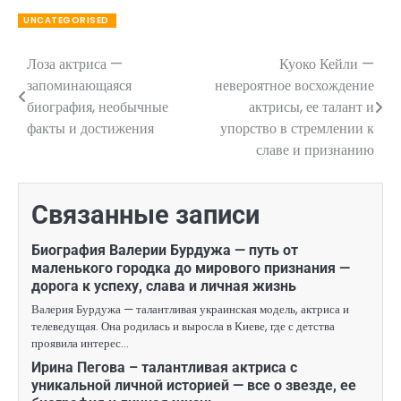
UNCATEGORISED
Лоза актриса —
Куоко Кейли —
Навигация
запоминающаяся
невероятное восхождение
по
биография, необычные
актрисы, ее талант и
факты и достижения
упорство в стремлении к
записям
славе и признанию
Связанные записи
Биография Валерии Бурдужа — путь от
маленького городка до мирового признания —
дорога к успеху, слава и личная жизнь
Валерия Бурдужа — талантливая украинская модель, актриса и
телеведущая. Она родилась и выросла в Киеве, где с детства
проявила интерес…
Ирина Пегова – талантливая актриса с
уникальной личной историей — все о звезде, ее