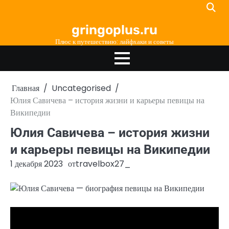
Перейти
к
gringoplus.ru
содержимому
Плюс к путешествию: лайфхаки и советы
Главная
Uncategorised
Юлия Савичева – история жизни и карьеры певицы на
Википедии
Юлия Савичева – история жизни
и карьеры певицы на Википедии
1 декабря 2023
от
travelbox27_