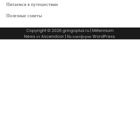
Питаемся в путешествии
Полезные советы
Copyright © 2026
gringoplus.ru
| Millennium
News от
Ascendoor
| На платформе
WordPress
.