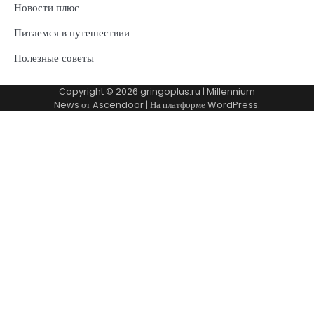
Новости плюс
Питаемся в путешествии
Полезные советы
Copyright © 2026
gringoplus.ru
| Millennium
News от
Ascendoor
| На платформе
WordPress
.