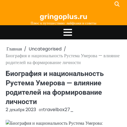
Перейти
к
gringoplus.ru
содержимому
Плюс к путешествию: лайфхаки и советы
Главная
Uncategorised
Биография и национальность Рустема Умерова — влияние
родителей на формирование личности
Биография и национальность
Рустема Умерова — влияние
родителей на формирование
личности
2 декабря 2023
от
travelbox27_