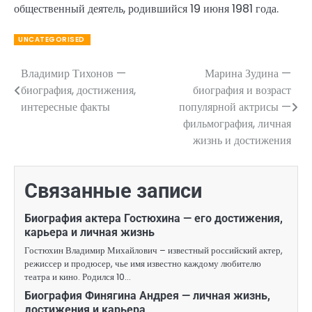
общественный деятель, родившийся 19 июня 1981 года.
UNCATEGORISED
Владимир Тихонов —
Марина Зудина —
Навигация
биография, достижения,
биография и возраст
по
интересные факты
популярной актрисы —
фильмография, личная
записям
жизнь и достижения
Связанные записи
Биография актера Гостюхина — его достижения,
карьера и личная жизнь
Гостюхин Владимир Михайлович – известный российский актер,
режиссер и продюсер, чье имя известно каждому любителю
театра и кино. Родился 10…
Биография Финягина Андрея — личная жизнь,
достижения и карьера