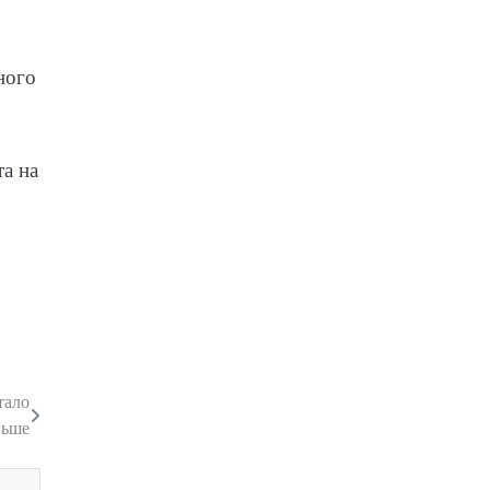
ного
а на
тало
ньше