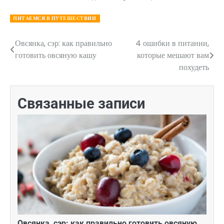
ПИТАЕМСЯ В ПУТЕШЕСТВИИ
Овсянка, сэр: как правильно
4 ошибки в питании,
Навигация
готовить овсяную кашу
которые мешают вам
по
похудеть
записям
Связанные записи
Овсянка, сэр: как правильно готовить овсяную