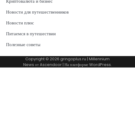
Криптовалюта и бизнес
Новости для путешественников
Новости плюс
Питаемся в путешествии
Полезные советы
Copyright © 2026
gringoplus.ru
| Millennium
News от
Ascendoor
| На платформе
WordPress
.