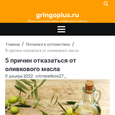
Перейти
к
gringoplus.ru
содержимому
Плюс к путешествию: лайфхаки и советы
Главная
Питаемся в путешествии
5 причин отказаться от оливкового масла
5 причин отказаться от
оливкового масла
11 декабря 2022
от
travelbox27_