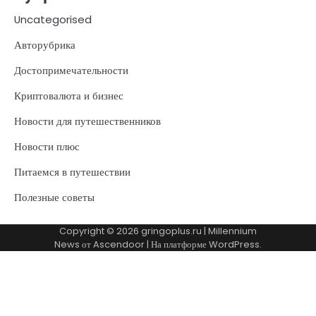
Uncategorised
Авторубрика
Достопримечательности
Криптовалюта и бизнес
Новости для путешественников
Новости плюс
Питаемся в путешествии
Полезные советы
Copyright © 2026
gringoplus.ru
| Millennium
News от
Ascendoor
| На платформе
WordPress
.