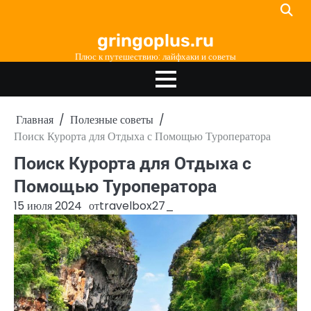
Перейти
к
gringoplus.ru
содержимому
Плюс к путешествию: лайфхаки и советы
Главная
Полезные советы
Поиск Курорта для Отдыха с Помощью Туроператора
Поиск Курорта для Отдыха с
Помощью Туроператора
15 июля 2024
от
travelbox27_