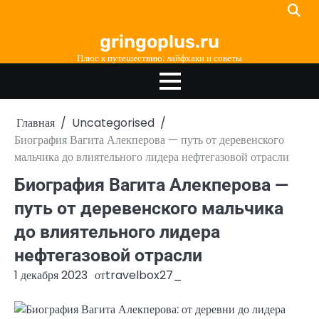
Перейти
к
gringoplus.ru
содержимому
Плюс к путешествию: лайфхаки и советы
Главная
Uncategorised
Биография Вагита Алекперова — путь от деревенского
мальчика до влиятельного лидера нефтегазовой отрасли
Биография Вагита Алекперова —
путь от деревенского мальчика
до влиятельного лидера
нефтегазовой отрасли
1 декабря 2023
от
travelbox27_