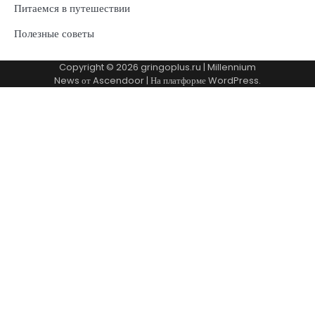
Питаемся в путешествии
Полезные советы
Copyright © 2026
gringoplus.ru
| Millennium
News от
Ascendoor
| На платформе
WordPress
.