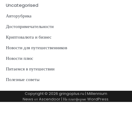
Uncategorised
Авторубрика
Достопримечательности
Криптовалюта и бизнес
Новости для путешественников
Новости плюс
Питаемся в путешествии
Полезные советы
Copyright © 2026
gringoplus.ru
| Millennium
News от
Ascendoor
| На платформе
WordPress
.