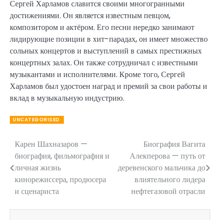
Сергей Харламов славится своими многогранными
достижениями. Он является известным певцом,
композитором и актёром. Его песни нередко занимают
лидирующие позиции в хит-парадах, он имеет множество
сольных концертов и выступлений в самых престижных
концертных залах. Он также сотрудничал с известными
музыкантами и исполнителями. Кроме того, Сергей
Харламов был удостоен наград и премий за свои работы и
вклад в музыкальную индустрию.
UNCATEGORISED
Карен Шахназаров —
Биография Вагита
Навигация
биография, фильмография и
Алекперова — путь от
по
личная жизнь
деревенского мальчика до
кинорежиссера, продюсера
влиятельного лидера
записям
и сценариста
нефтегазовой отрасли