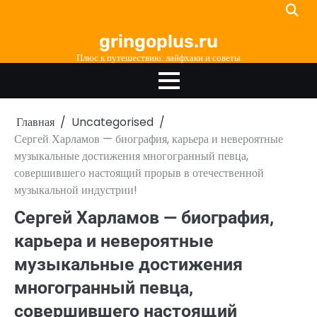
Перейти
к
gringoplus.ru
содержимому
Плюс к путешествию: лайфхаки и советы
Главная
Uncategorised
Сергей Харламов — биография, карьера и невероятные
музыкальные достижения многогранный певца,
совершившего настоящий прорыв в отечественной
музыкальной индустрии!
Сергей Харламов — биография,
карьера и невероятные
музыкальные достижения
многогранный певца,
совершившего настоящий