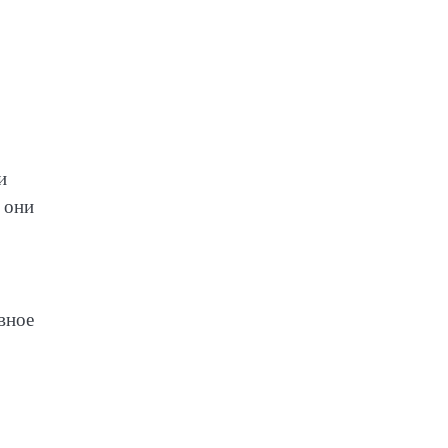
и
 они
вное