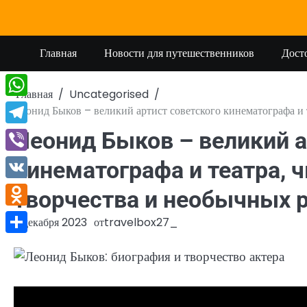
Перейти
к
содержимому
Главная
Новости для путешественников
Дост
Главная
Uncategorised
WhatsApp
Леонид Быков – великий артист советского кинематографа и 
Telegram
Леонид Быков – великий а
Viber
кинематографа и театра, 
VK
творчества и необычных 
Odnoklassniki
2 декабря 2023
от
travelbox27_
Отправить