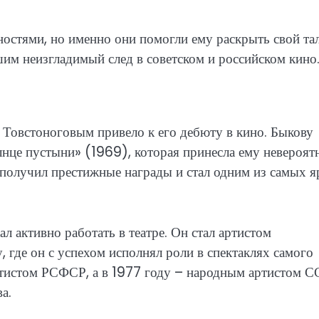
стями, но именно они помогли ему раскрыть свой та
шим неизгладимый след в советском и российском кино
 Товстоноговым привело к его дебюту в кино. Быкову
лнце пустыни» (1969), которая принесла ему невероя
 получил престижные награды и стал одним из самых я
 активно работать в театре. Он стал артистом
, где он с успехом исполнял роли в спектаклях самого
ртистом РСФСР, а в 1977 году – народным артистом С
а.