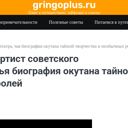
gringoplus.ru
Плюс к путешествию: лайфхаки и советы
опримечательности
Полезные советы
Питаемся в пут
театра, чья биография окутана тайной творчества и необычных 
ртист советского
чья биография окутана тайн
ролей