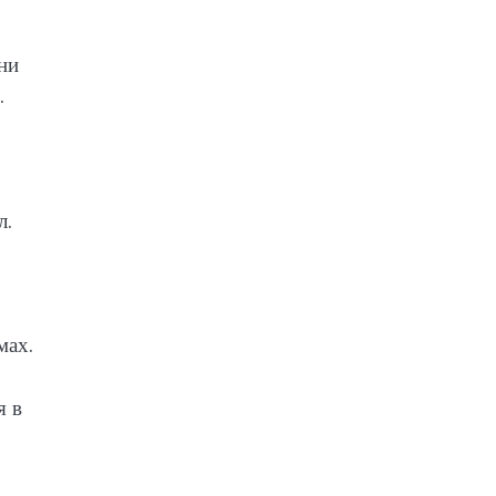
ни
.
л.
мах.
я в