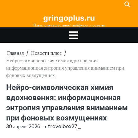
Перейти
к
gringoplus.ru
содержимому
Плюс к путешествию: лайфхаки и советы
Главная
Новости плюс
Нейро-символическая химия вдохновения:
информационная энтропия управления вниманием при
фоновых возмущениях
Нейро-символическая химия
вдохновения: информационная
энтропия управления вниманием
при фоновых возмущениях
30 апреля 2026
от
travelbox27_