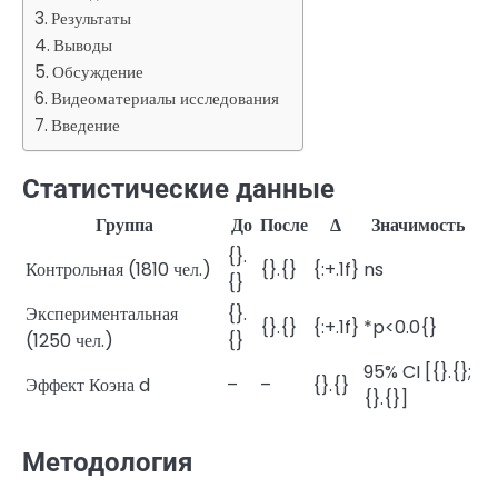
Результаты
Выводы
Обсуждение
Видеоматериалы исследования
Введение
Статистические данные
Группа
До
После
Δ
Значимость
{}.
Контрольная (1810 чел.)
{}.{}
{:+.1f}
ns
{}
Экспериментальная
{}.
{}.{}
{:+.1f}
*p<0.0{}
(1250 чел.)
{}
95% CI [{}.{};
Эффект Коэна d
–
–
{}.{}
{}.{}]
Методология