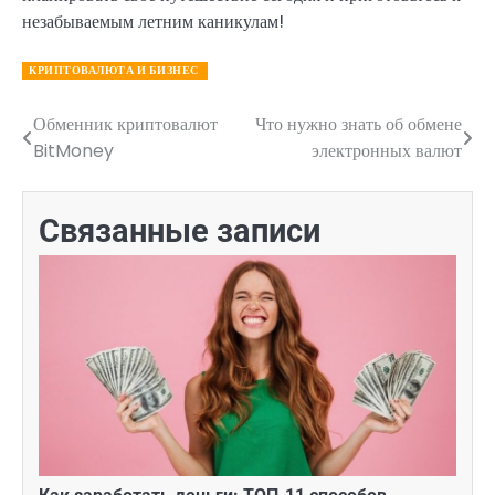
незабываемым летним каникулам!
КРИПТОВАЛЮТА И БИЗНЕС
Обменник криптовалют
Что нужно знать об обмене
Навигация
BitMoney
электронных валют
по
записям
Связанные записи