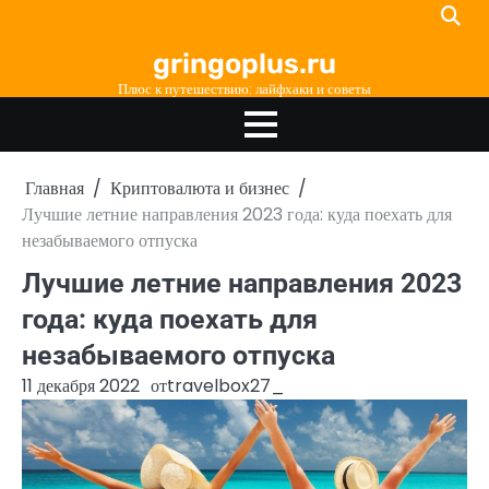
Перейти
к
gringoplus.ru
содержимому
Плюс к путешествию: лайфхаки и советы
Главная
Криптовалюта и бизнес
Лучшие летние направления 2023 года: куда поехать для
незабываемого отпуска
Лучшие летние направления 2023
года: куда поехать для
незабываемого отпуска
11 декабря 2022
от
travelbox27_