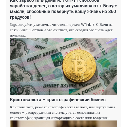
Как заработать деньги: ТОП-11 способов
заработка денег, о которых умалчивают + Бонус:
мысли, способные повернуть вашу жизнь на 360
градусов!
Здравствуйте, уважаемые читатели портала Wfinbiz. С Вами на
связи Антон Богачов, а это означает, что сегодня вас снова ждет
полезная…
Криптовалюта – криптографический бизнес
Криптовалюта, реже криптографическая валюта, или виртуальная
монета – распределенная система учета , основанная на
криптографии, хранящая информацию о состоянии владения…