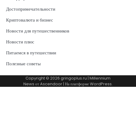
Достопримечательности
Криптовалюта и бизнес
Новости для путешественников
Новости плюс
Питаемся в путешествии
Полезные советы
Copyright © 2026
gringoplus.ru
| Millennium
News от
Ascendoor
| На платформе
WordPress
.