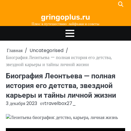
Перейти
к
gringoplus.ru
содержимому
Плюс к путешествию: лайфхаки и советы
Главная
Uncategorised
Биография Леонтьева — полная история его детства,
звездной карьеры и тайны личной жизни
Биография Леонтьева — полная
история его детства, звездной
карьеры и тайны личной жизни
3 декабря 2023
от
travelbox27_