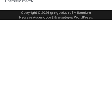
Полезные советы
Copyright © 2026
gringoplus.ru
| Millennium
News от
Ascendoor
| На платформе
WordPress
.