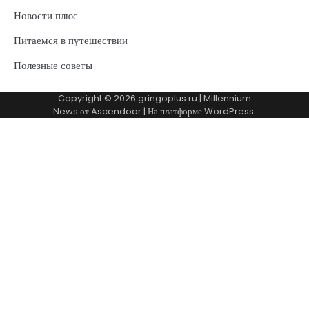
Новости плюс
Питаемся в путешествии
Полезные советы
Copyright © 2026
gringoplus.ru
| Millennium
News от
Ascendoor
| На платформе
WordPress
.