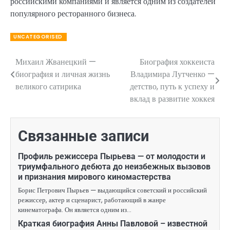
российскими компаниями и является одним из создателей
популярного ресторанного бизнеса.
UNCATEGORISED
Михаил Жванецкий —
Биография хоккеиста
Навигация
биография и личная жизнь
Владимира Лутченко —
по
великого сатирика
детство, путь к успеху и
вклад в развитие хоккея
записям
Связанные записи
Профиль режиссера Пырьева — от молодости и
триумфального дебюта до неизбежных вызовов
и признания мирового киномастерства
Борис Петрович Пырьев — выдающийся советский и российский
режиссер, актер и сценарист, работающий в жанре
кинематографа. Он является одним из…
Краткая биография Анны Павловой – известной