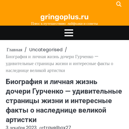
Перейти
к
gringoplus.ru
содержимому
Плюс к путешествию: лайфхаки и советы
Главная
Uncategorised
Биография и личная жизнь дочери Гурченко —
удивительные страницы жизни и интересные факты о
наследнице великой артистки
Биография и личная жизнь
дочери Гурченко — удивительные
страницы жизни и интересные
факты о наследнице великой
артистки
3 декабря 2023
от
travelbox27_