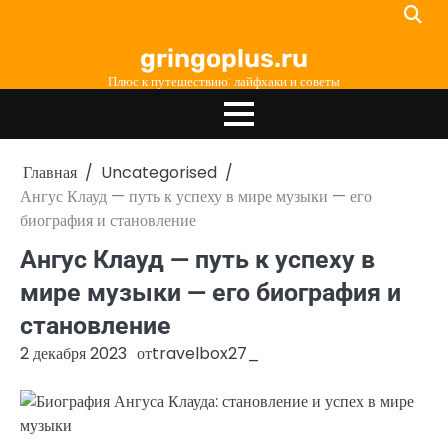
Перейти
к
gringoplus.ru
содержимому
Плюс к путешествию: лайфхаки и советы
Главная
Uncategorised
Ангус Клауд — путь к успеху в мире музыки — его
биография и становление
Ангус Клауд — путь к успеху в
мире музыки — его биография и
становление
2 декабря 2023
от
travelbox27_