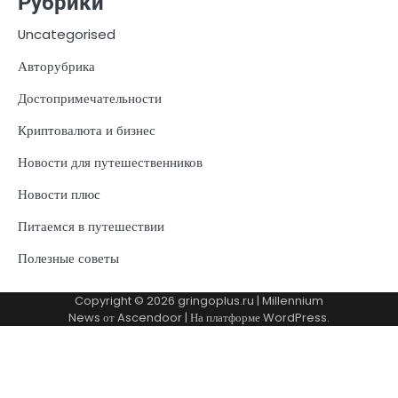
Рубрики
Uncategorised
Авторубрика
Достопримечательности
Криптовалюта и бизнес
Новости для путешественников
Новости плюс
Питаемся в путешествии
Полезные советы
Copyright © 2026
gringoplus.ru
| Millennium
News от
Ascendoor
| На платформе
WordPress
.