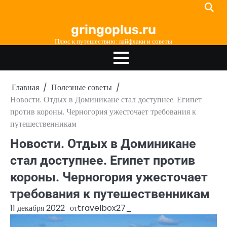
Перейти
к
gringoplus.ru
содержимому
Плюс к путешествию: лайфхаки и советы
Главная
Полезные советы
Новости. Отдых в Доминикане стал доступнее. Египет
против короны. Черногория ужесточает требования к
путешественникам
Новости. Отдых в Доминикане
стал доступнее. Египет против
короны. Черногория ужесточает
требования к путешественникам
11 декабря 2022
от
travelbox27_