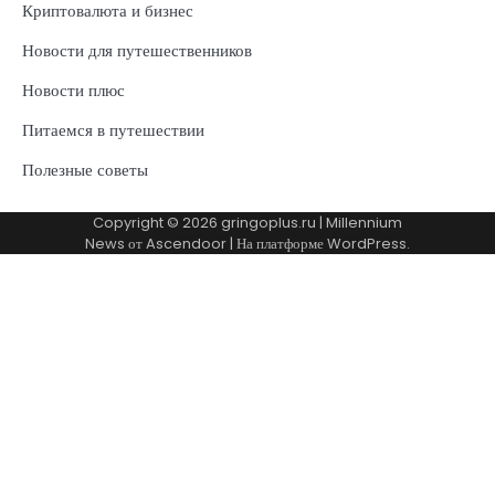
Криптовалюта и бизнес
Новости для путешественников
Новости плюс
Питаемся в путешествии
Полезные советы
Copyright © 2026
gringoplus.ru
| Millennium
News от
Ascendoor
| На платформе
WordPress
.