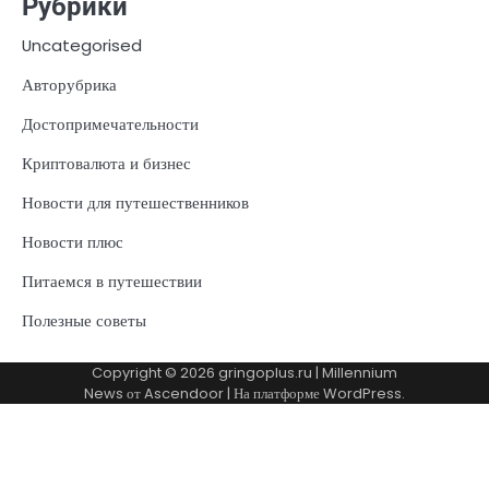
Рубрики
Uncategorised
Авторубрика
Достопримечательности
Криптовалюта и бизнес
Новости для путешественников
Новости плюс
Питаемся в путешествии
Полезные советы
Copyright © 2026
gringoplus.ru
| Millennium
News от
Ascendoor
| На платформе
WordPress
.