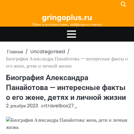
Перейти
к
gringoplus.ru
содержимому
Плюс к путешествию: лайфхаки и советы
Главная
Uncategorised
Биография Александра Панайотова — интересные факты о
его жене, детях и личной жизни
Биография Александра
Панайотова — интересные факты
о его жене, детях и личной жизни
2 декабря 2023
от
travelbox27_