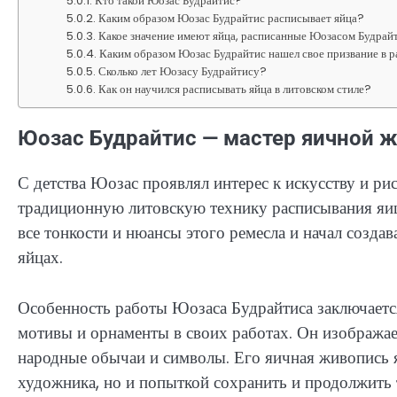
Кто такой Юозас Будрайтис?
Каким образом Юозас Будрайтис расписывает яйца?
Какое значение имеют яйца, расписанные Юозасом Будрайт
Каким образом Юозас Будрайтис нашел свое призвание в 
Сколько лет Юозасу Будрайтису?
Как он научился расписывать яйца в литовском стиле?
Юозас Будрайтис — мастер яичной 
С детства Юозас проявлял интерес к искусству и рис
традиционную литовскую технику расписывания яиц
все тонкости и нюансы этого ремесла и начал созда
яйцах.
Особенность работы Юозаса Будрайтиса заключается
мотивы и орнаменты в своих работах. Он изображае
народные обычаи и символы. Его яичная живопись яв
художника, но и попыткой сохранить и продолжить 