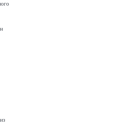
ного
Он
 из