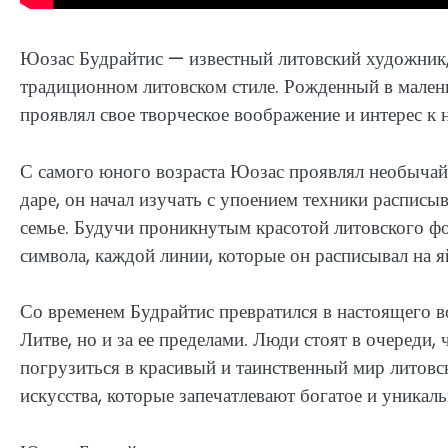
Юозас Будрайтис — известный литовский художник
традиционном литовском стиле. Рожденный в малень
проявлял свое творческое воображение и интерес к 
С самого юного возраста Юозас проявлял необычайн
даре, он начал изучать с упоением техники расписы
семье. Будучи проникнутым красотой литовского ф
символа, каждой линии, которые он расписывал на я
Со временем Будрайтис превратился в настоящего в
Литве, но и за ее пределами. Люди стоят в очереди
погрузиться в красивый и таинственный мир литовс
искусства, которые запечатлевают богатое и уникал