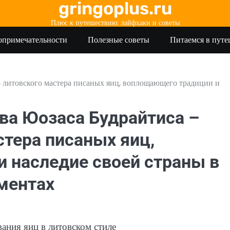
gringoplus.ru
Плюс к путешествию: лайфхаки и советы
опримечательности
Полезные советы
Питаемся в пут
о литовского мастера писаных яиц, воплощающего традиции и
ва Юозаса Будрайтиса –
стера писаных яиц,
 наследие своей страны в
ментах