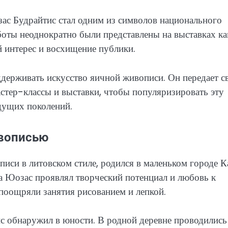
зас Будрайтис стал одним из символов национального
боты неоднократно были представлены на выставках ка
й интерес и восхищение публики.
держивать искусство яичной живописи. Он передает с
стер-классы и выставки, чтобы популяризировать эту
дущих поколений.
ивописью
си в литовском стиле, родился в маленьком городе К
ва Юозас проявлял творческий потенциал и любовь к
 поощряли занятия рисованием и лепкой.
 обнаружил в юности. В родной деревне проводились