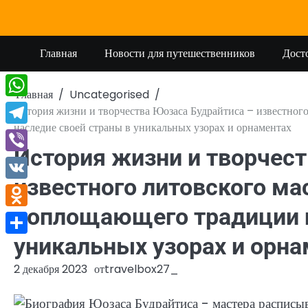
Перейти
к
содержимому
Главная
Новости для путешественников
Дост
Главная
Uncategorised
WhatsApp
История жизни и творчества Юозаса Будрайтиса – известног
наследие своей страны в уникальных узорах и орнаментах
Telegram
История жизни и творчест
Viber
известного литовского ма
VK
воплощающего традиции и
Odnoklassniki
уникальных узорах и орна
Отправить
2 декабря 2023
от
travelbox27_