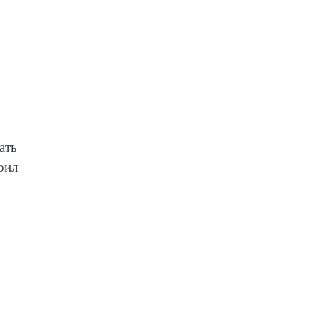
ать
оил