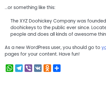
…or something like this:
The XYZ Doohickey Company was founded in
doohickeys to the public ever since. Loca
people and does all kinds of awesome thi
As a new WordPress user, you should go to
y
pages for your content. Have fun!
WhatsApp
Telegram
Viber
VK
Odnoklassniki
Отправить