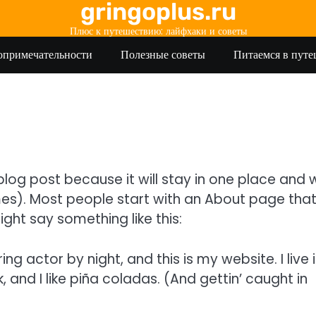
gringoplus.ru
Плюс к путешествию: лайфхаки и советы
опримечательности
Полезные советы
Питаемся в пут
blog post because it will stay in one place and wi
mes). Most people start with an About page tha
ight say something like this:
ng actor by night, and this is my website. I live 
and I like piña coladas. (And gettin’ caught in