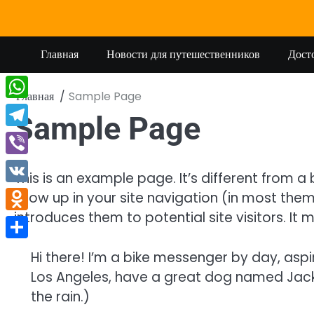
Перейти
к
содержимому
Главная
Новости для путешественников
Дост
Главная
Sample Page
WhatsApp
Sample Page
Telegram
Viber
This is an example page. It’s different from a 
VK
show up in your site navigation (in most the
introduces them to potential site visitors. It m
Odnoklassniki
Отправить
Hi there! I’m a bike messenger by day, aspiri
Los Angeles, have a great dog named Jack, 
the rain.)