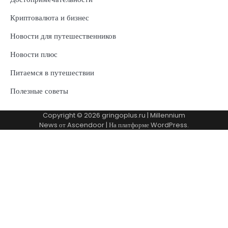
Криптовалюта и бизнес
Новости для путешественников
Новости плюс
Питаемся в путешествии
Полезные советы
Copyright © 2026
gringoplus.ru
| Millennium
News от
Ascendoor
| На платформе
WordPress
.