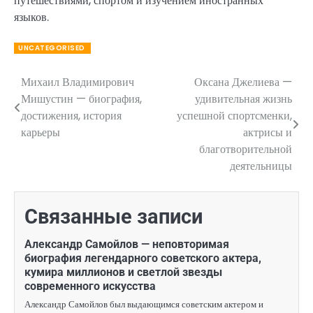
путешествиями, спортом и изучением иностранных
языков.
UNCATEGORISED
Михаил Владимирович
Оксана Джелиева —
Навигация
Мишустин — биография,
удивительная жизнь
по
достижения, история
успешной спортсменки,
карьеры
актрисы и
записям
благотворительной
деятельницы
Связанные записи
Александр Самойлов — неповторимая
биография легендарного советского актера,
кумира миллионов и светлой звезды
современного искусства
Александр Самойлов был выдающимся советским актером и