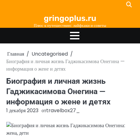
Перейти
к
gringoplus.ru
содержимому
Плюс к путешествию: лайфхаки и советы
Главная
Uncategorised
Биография и личная жизнь Гаджикасимова Онегина —
информация о жене и детях
Биография и личная жизнь
Гаджикасимова Онегина —
информация о жене и детях
1 декабря 2023
от
travelbox27_