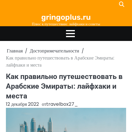
Перейти
к
gringoplus.ru
содержимому
Плюс к путешествию: лайфхаки и советы
Главная
Достопримечательности
Как правильно путешествовать в Арабские Эмираты:
лайфхаки и места
Как правильно путешествовать в
Арабские Эмираты: лайфхаки и
места
12 декабря 2022
от
travelbox27_