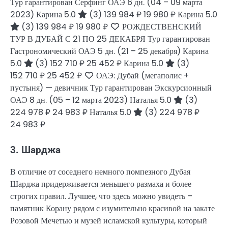
Тур гарантирован Серфинг ОАЭ
6 дн.
(04 – 09 марта
2023)
Карина 5.0
(3)
139 984 ₽
19 980 ₽
Карина 5.0
(3)
139 984 ₽
19 980 ₽
РОЖДЕСТВЕНСКИЙ
ТУР В ДУБАЙ С 21 ПО 25 ДЕКАБРЯ Тур гарантирован
Гастрономический ОАЭ
5 дн.
(21 – 25 декабря)
Карина
5.0
(3)
152 710 ₽
25 452 ₽
Карина 5.0
(3)
152 710 ₽
25 452 ₽
ОАЭ: Дубай (мегаполис +
пустыня) — девичник Тур гарантирован Экскурсионный
ОАЭ
8 дн.
(05 – 12 марта 2023)
Наталья 5.0
(3)
224 978 ₽
24 983 ₽
Наталья 5.0
(3)
224 978 ₽
24 983 ₽
3. Шарджа
В отличие от соседнего немного помпезного Дубая
Шарджа придерживается меньшего размаха и более
строгих правил. Лучшее, что здесь можно увидеть –
памятник Корану рядом с изумительно красивой на закате
Розовой Мечетью и музей исламской культуры, который