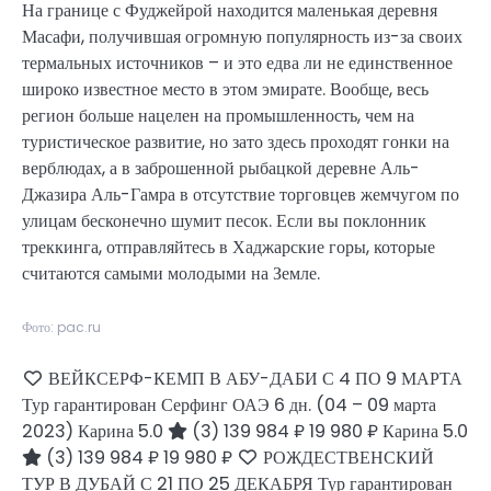
На границе с Фуджейрой находится маленькая деревня
Масафи, получившая огромную популярность из-за своих
термальных источников – и это едва ли не единственное
широко известное место в этом эмирате. Вообще, весь
регион больше нацелен на промышленность, чем на
туристическое развитие, но зато здесь проходят гонки на
верблюдах, а в заброшенной рыбацкой деревне Аль-
Джазира Аль-Гамра в отсутствие торговцев жемчугом по
улицам бесконечно шумит песок. Если вы поклонник
треккинга, отправляйтесь в Хаджарские горы, которые
считаются самыми молодыми на Земле.
Фото: pac.ru
ВЕЙКСЕРФ-КЕМП В АБУ-ДАБИ С 4 ПО 9 МАРТА
Тур гарантирован Серфинг ОАЭ
6 дн.
(04 – 09 марта
2023)
Карина 5.0
(3)
139 984 ₽
19 980 ₽
Карина 5.0
(3)
139 984 ₽
19 980 ₽
РОЖДЕСТВЕНСКИЙ
ТУР В ДУБАЙ С 21 ПО 25 ДЕКАБРЯ Тур гарантирован