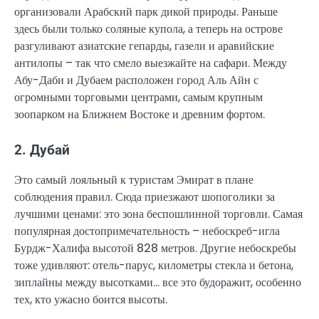
организовали Арабский парк дикой природы. Раньше
здесь были только соляные купола, а теперь на острове
разгуливают азиатские гепарды, газели и аравийские
антилопы – так что смело выезжайте на сафари. Между
Абу-Даби и Дубаем расположен город Аль Айн с
огромными торговыми центрами, самым крупным
зоопарком на Ближнем Востоке и древним фортом.
2. Дубай
Это самый лояльный к туристам Эмират в плане
соблюдения правил. Сюда приезжают шопоголики за
лучшими ценами: это зона беспошлинной торговли. Самая
популярная достопримечательность – небоскреб-игла
Бурдж-Халифа высотой 828 метров. Другие небоскребы
тоже удивляют: отель-парус, километры стекла и бетона,
зиплайны между высотками… все это будоражит, особенно
тех, кто ужасно боится высоты.