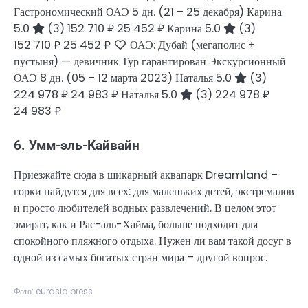
Гастрономический ОАЭ
5 дн.
(21 – 25 декабря)
Карина
5.0
(3)
152 710 ₽
25 452 ₽
Карина 5.0
(3)
152 710 ₽
25 452 ₽
ОАЭ: Дубай (мегаполис +
пустыня) — девичник Тур гарантирован Экскурсионный
ОАЭ
8 дн.
(05 – 12 марта 2023)
Наталья 5.0
(3)
224 978 ₽
24 983 ₽
Наталья 5.0
(3)
224 978 ₽
24 983 ₽
6. Умм-эль-Кайвайн
Приезжайте сюда в шикарный аквапарк Dreamland –
горки найдутся для всех: для маленьких детей, экстремалов
и просто любителей водных развлечений. В целом этот
эмират, как и Рас-аль-Хайма, больше подходит для
спокойного пляжного отдыха. Нужен ли вам такой досуг в
одной из самых богатых стран мира – другой вопрос.
Фото: eurasia.press