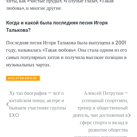
хиты, как «Чистые пруды», «Голубые глаза», «Такая
любовь», и многие другие.
Когда и какой была последняя песня Игоря
Талькова?
Последняя песня Игоря Талькова была выпущена в 2001
году, называлась «Такая любовь». Она стала одним из его
самых популярных хитов и получила высокие позиции в
музыкальных чартах.
UNCATEGORISED
Ху тао биография — всё о
Алексей Петрухин –
Навигация
китайском певце, актере и
успешный спортсмен,
по
бывшем участнике группы
тренер и общественный
EXO
деятель, чьи достижения в
записям
сфере спорта и вклад в
развитие общества