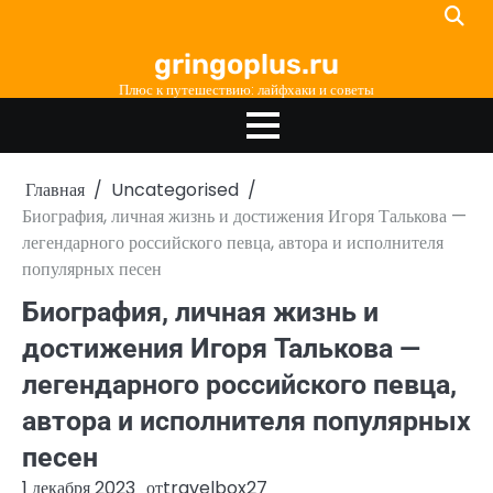
Перейти
к
gringoplus.ru
содержимому
Плюс к путешествию: лайфхаки и советы
Главная
Uncategorised
Биография, личная жизнь и достижения Игоря Талькова —
легендарного российского певца, автора и исполнителя
популярных песен
Биография, личная жизнь и
достижения Игоря Талькова —
легендарного российского певца,
автора и исполнителя популярных
песен
1 декабря 2023
от
travelbox27_