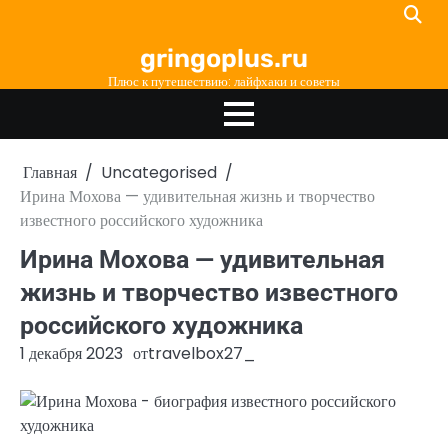
Перейти
к
gringoplus.ru
содержимому
Плюс к путешествию: лайфхаки и советы
Главная
Uncategorised
Ирина Мохова — удивительная жизнь и творчество
известного российского художника
Ирина Мохова — удивительная
жизнь и творчество известного
российского художника
1 декабря 2023
от
travelbox27_