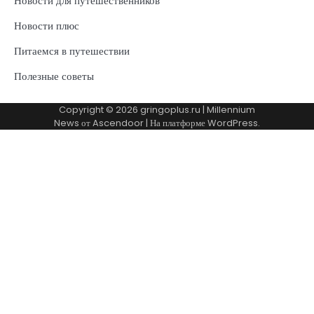
Новости для путешественников
Новости плюс
Питаемся в путешествии
Полезные советы
Copyright © 2026
gringoplus.ru
| Millennium
News от
Ascendoor
| На платформе
WordPress
.