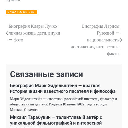
UNCATEGORISED
Биография Клары Лучко —
Биография Ларисы
Навигация
личная жизнь, дети, внуки
Гузеевой —
по
— фото
национальность,
достижения, интересные
записям
факты
Связанные записи
Биография Марк Эйдельштейн — краткая
история жизни известного писателя и философа
Марк Эйдельштейн — известный российский писатель, философ и
общественный деятель. Родился 10 июня 1962 года в городе
Москва. С самого…
Михаил Тарабукин — талантливый актёр с
уникальной фильмографией и интересной