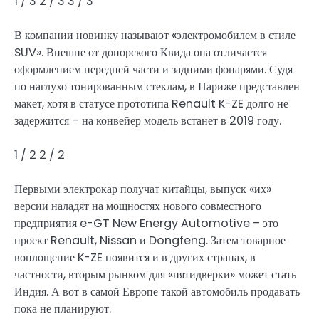
1
/ 3
2
/ 3
3
/ 3
В компании новинку называют «электромобилем в стиле
SUV». Внешне от донорского Квида она отличается
оформлением передней части и задними фонарями. Судя
по наглухо тонированным стеклам, в Париже представлен
макет, хотя в статусе прототипа Renault K-ZE долго не
задержится – на конвейер модель встанет в 2019 году.
1
/ 2
2
/ 2
Первыми электрокар получат китайцы, выпуск «их»
версии наладят на мощностях нового совместного
предприятия e-GT New Energy Automotive – это
проект Renault, Nissan и Dongfeng. Затем товарное
воплощение K-ZE появится и в других странах, в
частности, вторым рынком для «пятидверки» может стать
Индия. А вот в самой Европе такой автомобиль продавать
пока не планируют.