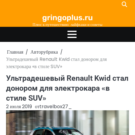
Перейти
к
gringoplus.ru
содержимому
Плюс к путешествию: лайфхаки и советы
Главная
Авторубрика
Ультрадешевый Renault Kwid стал донором для
электрокара «в стиле SUV»
Ультрадешевый Renault Kwid стал
донором для электрокара «в
стиле SUV»
2 июля 2019
от
travelbox27_