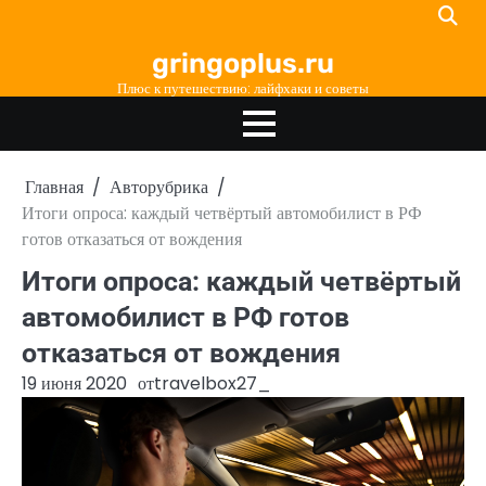
Перейти
к
gringoplus.ru
содержимому
Плюс к путешествию: лайфхаки и советы
Главная
Авторубрика
Итоги опроса: каждый четвёртый автомобилист в РФ
готов отказаться от вождения
Итоги опроса: каждый четвёртый
автомобилист в РФ готов
отказаться от вождения
19 июня 2020
от
travelbox27_