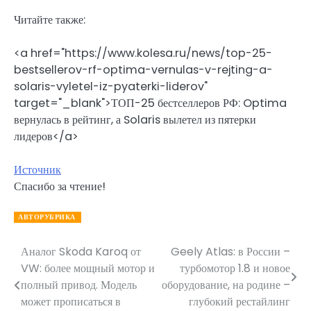
Читайте также:
<a href="https://www.kolesa.ru/news/top-25-
bestsellerov-rf-optima-vernulas-v-rejting-a-
solaris-vyletel-iz-pyaterki-liderov"
target="_blank">ТОП-25 бестселлеров РФ: Optima
вернулась в рейтинг, а Solaris вылетел из пятерки
лидеров</a>
Источник
Спасибо за чтение!
АВТОРУБРИКА
Аналог Skoda Karoq от
Geely Atlas: в России –
Навигация
VW: более мощный мотор и
турбомотор 1.8 и новое
по
полный привод. Модель
оборудование, на родине –
может прописаться в
глубокий рестайлинг
записям