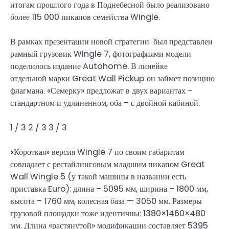
итогам прошлого года в Поднебесной было реализовано
более 115 000 пикапов семейства Wingle.
В рамках презентации новой стратегии был представлен
рамный грузовик Wingle 7, фотографиями модели
поделилось издание Autohome. В линейке
отдельной марки Great Wall Pickup он займет позицию
флагмана. «Семерку» предложат в двух вариантах –
стандартном и удлиненном, оба – с двойной кабиной.
1
/ 3
2
/ 3
3
/ 3
«Короткая» версия Wingle 7 по своим габаритам
совпадает с рестайлинговым младшим пикапом Great
Wall Wingle 5 (у такой машины в названии есть
приставка Euro): длина – 5095 мм, ширина – 1800 мм,
высота – 1760 мм, колесная база — 3050 мм. Размеры
грузовой площадки тоже идентичны: 1380×1460×480
мм. Длина «растянутой» модификации составляет 5395