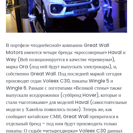
В портфеле «поднебесной» компании Great Wall
Motors имеются четыре бренда: «кроссоверные» Haval и
Wey (Вей позиционируется в качестве «премиума»),
марка Ora (под ней будут выпускать электрокары), и,
собственно Great Wall. Под последней маркой сегодня
производят седан Voleex C30, пикапы Wingle 5 и
Wingle 6. Раньше с логотипами «Великой стены» также
выпускали вседорожники (суббренд Hover), которые и
стали «заготовками» для моделей Haval (самостоятельные
модели у Хавейла появились позже). Теперь же, как
сообщают китайские СМИ, Great Wall превратился в
отдельный бренд – под ним будут производить только
пикапы. О судьбе «четырехдверки» Voleex C30 данных