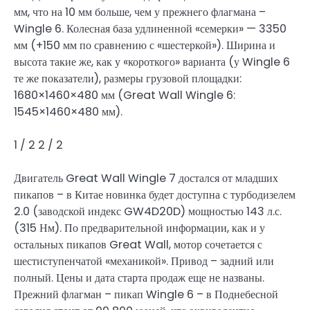
мм, что на 10 мм больше, чем у прежнего флагмана –
Wingle 6. Колесная база удлиненной «семерки» — 3350
мм (+150 мм по сравнению с «шестеркой»). Ширина и
высота такие же, как у «короткого» варианта (у Wingle 6
те же показатели), размеры грузовой площадки:
1680×1460×480 мм (Great Wall Wingle 6:
1545×1460×480 мм).
1
/ 2
2
/ 2
Двигатель Great Wall Wingle 7 достался от младших
пикапов – в Китае новинка будет доступна с турбодизелем
2.0 (заводской индекс GW4D20D) мощностью 143 л.с.
(315 Нм). По предварительной информации, как и у
остальных пикапов Great Wall, мотор сочетается с
шестиступенчатой «механикой». Привод – задний или
полный. Цены и дата старта продаж еще не названы.
Прежний флагман – пикап Wingle 6 – в Поднебесной