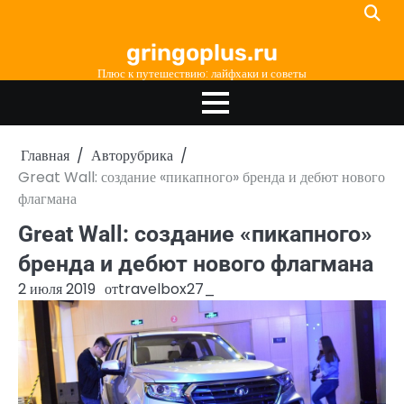
Перейти
к
gringoplus.ru
содержимому
Плюс к путешествию: лайфхаки и советы
Главная
Авторубрика
Great Wall: создание «пикапного» бренда и дебют нового
флагмана
Great Wall: создание «пикапного»
бренда и дебют нового флагмана
2 июля 2019
от
travelbox27_