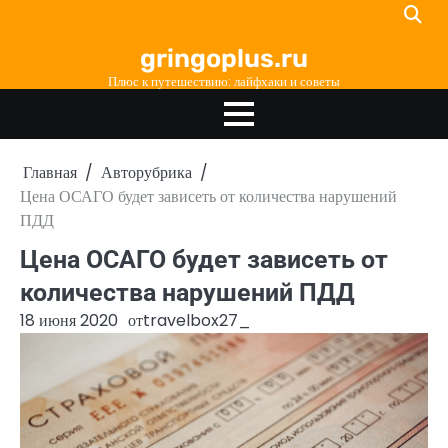
Перейти
к
gringoplus.ru
содержимому
Плюс к путешествию: лайфхаки и советы
Главная
Авторубрика
Цена ОСАГО будет зависеть от количества нарушений
ПДД
Цена ОСАГО будет зависеть от
количества нарушений ПДД
18 июня 2020
от
travelbox27_