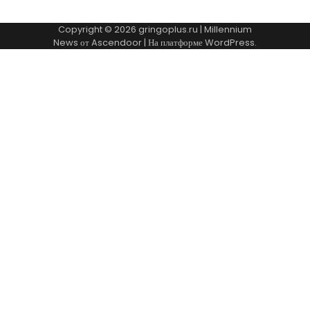
Copyright © 2026
gringoplus.ru
| Millennium
News от
Ascendoor
| На платформе
WordPress
.