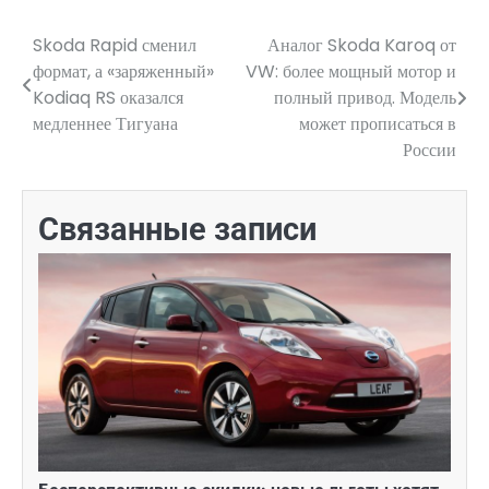
Skoda Rapid сменил
Аналог Skoda Karoq от
Навигация
формат, а «заряженный»
VW: более мощный мотор и
по
Kodiaq RS оказался
полный привод. Модель
медленнее Тигуана
может прописаться в
записям
России
Связанные записи