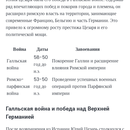
ряд впечатляющих побед и покорив города и племена, он
расширил римскую власть на территории, занимающие
современные Францию, Бельгию и часть Германии. Это
привело к огромному росту престижа Цезаря и его
политической мощи.
Война
Даты
Завоевания
58-50
Галльская
Покорение Галлии и расширение
год до
война
влияния Римской империи
н.э.
Римско-
53-50
Проведение успешных военных
парфянская
год до
операций против Парфянской
война
н.э.
империи
Галльская война и победа над Верхней
Германией
После возвращения из Испании Юлий Цезарь столкнулся с