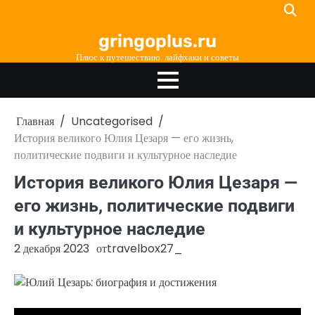
Перейти
к
gringoplus.ru
содержимому
Плюс к путешествию: лайфхаки и советы
Главная
Uncategorised
История великого Юлия Цезаря — его жизнь,
политические подвиги и культурное наследие
История великого Юлия Цезаря —
его жизнь, политические подвиги
и культурное наследие
2 декабря 2023
от
travelbox27_