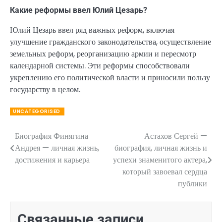
Какие реформы ввел Юлий Цезарь?
Юлий Цезарь ввел ряд важных реформ, включая
улучшение гражданского законодательства, осуществление
земельных реформ, реорганизацию армии и пересмотр
календарной системы. Эти реформы способствовали
укреплению его политической власти и приносили пользу
государству в целом.
UNCATEGORISED
Биография Финягина
Астахов Сергей —
Навигация
Андрея — личная жизнь,
биография, личная жизнь и
по
достижения и карьера
успехи знаменитого актера,
который завоевал сердца
записям
публики
Связанные записи