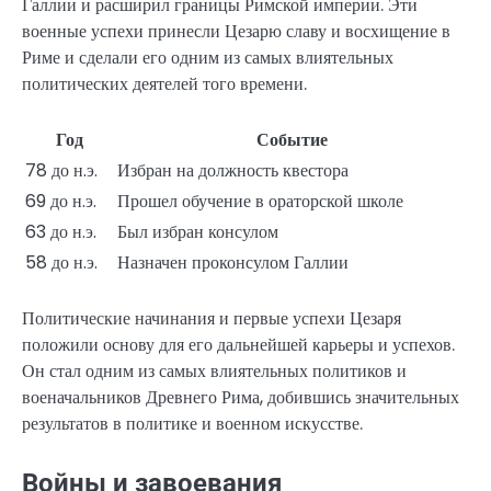
Галлии и расширил границы Римской империи. Эти
военные успехи принесли Цезарю славу и восхищение в
Риме и сделали его одним из самых влиятельных
политических деятелей того времени.
Год
Событие
78 до н.э.
Избран на должность квестора
69 до н.э.
Прошел обучение в ораторской школе
63 до н.э.
Был избран консулом
58 до н.э.
Назначен проконсулом Галлии
Политические начинания и первые успехи Цезаря
положили основу для его дальнейшей карьеры и успехов.
Он стал одним из самых влиятельных политиков и
военачальников Древнего Рима, добившись значительных
результатов в политике и военном искусстве.
Войны и завоевания