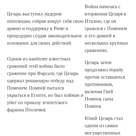
Война началась с
Цезарь выступил лидером
вторжения Цезаря в
оппозиции, собрав вокруг себя свою
Италию, где он
армию и поддержку в Риме и
сразился с Помпием
процедурно создав законодательное
и его армией в
основание для своих действий.
нескольких крупных
сражениях.
Одним из наиболее известных
Цезарь затем
сражений этой войны было
продолжил борьбу
сражение при Фарсале, где Цезарь
против оставшихся
одержал решающую победу над
противников,
Помпием. Помпей пытался
включая Гней
укрыться в Египте, но был пойман и
Помпея, сына
убит по приказу эгипетского
Помпея.
фараона Птолемея.
Юлий Цезарь стал
одним из самых
могущественных