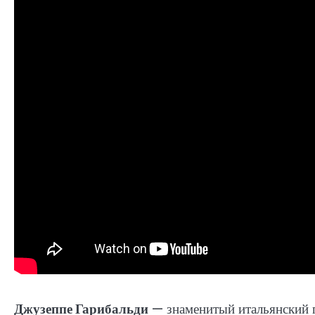
Джузеппе Гарибальди
— знаменитый итальянский п