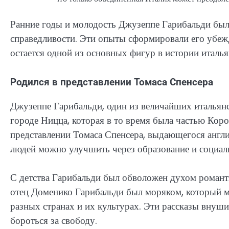
Ранние годы и молодость Джузеппе Гарибальди бы
справедливости. Эти опыты сформировали его убежд
остается одной из основных фигур в истории италь
Родился в представлении Томаса Спенсера
Джузеппе Гарибальди, один из величайших итальянс
городе Ницца, которая в то время была частью Кор
представлении Томаса Спенсера, выдающегося англи
людей можно улучшить через образование и социа
С детства Гарибальди был обволожен духом романти
отец Доменико Гарибальди был моряком, который м
разных странах и их культурах. Эти рассказы внуш
бороться за свободу.