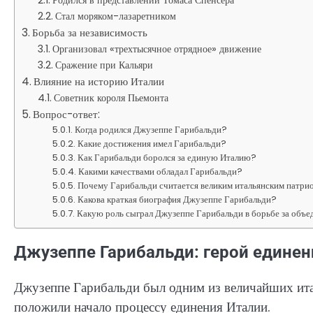
Стал моряком-лазаретником
Борьба за независимость
Организовал «трехтысячное отрядное» движение
Сражение при Кальяри
Влияние на историю Италии
Советник короля Пьемонта
Вопрос-ответ:
Когда родился Джузеппе Гарибальди?
Какие достижения имел Гарибальди?
Как Гарибальди боролся за единую Италию?
Какими качествами обладал Гарибальди?
Почему Гарибальди считается великим итальянским патри
Какова краткая биография Джузеппе Гарибальди?
Какую роль сыграл Джузеппе Гарибальди в борьбе за объ
Джузеппе Гарибальди: герой единен
Джузеппе Гарибальди был одним из величайших итал
положили начало процессу единения Италии.