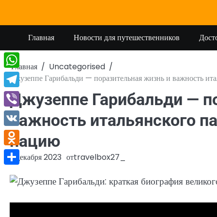
Перейти
к
содержимому
Главная
Новости для путешественников
Дост
Главная
Uncategorised
WhatsApp
Джузеппе Гарибальди — поразительная жизнь и важность ита
Telegram
Джузеппе Гарибальди — п
Viber
важность итальянского п
VK
нацию
Odnoklassniki
2 декабря 2023
от
travelbox27_
Отправить