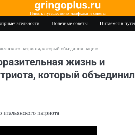
gringoplus.ru
Плюс к путешествию: лайфхаки и советы
опримечательности
Полезные советы
Питаемся в пут
льянского патриота, который объединил нацию
оразительная жизнь и
атриота, который объединил