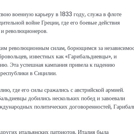
свою военную карьеру в 1833 году, служа в флоте
ительной войне Греции, где его боевые действия
 и революционеров.
ким революционным силам, борющимся за независимос
ровольцев, известных как «Гарибальдиевцы», и
ию. Эта успешная кампания привела к падению
 республики в Сицилии.
ию, где его силы сражались с австрийской армией.
бальдиевцы добились нескольких побед и завоевали
еждународных политических договоренностей, Гарибал
 других итальянских патриотов, Италия была