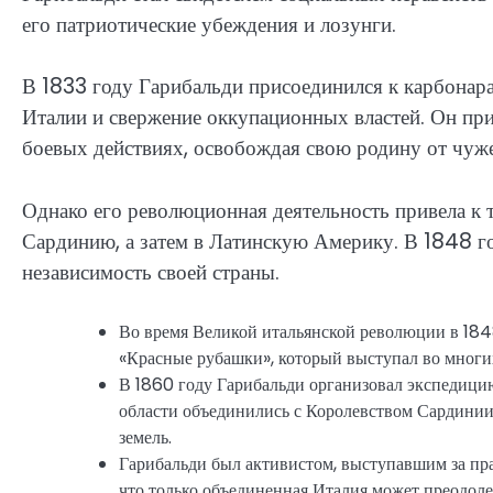
его патриотические убеждения и лозунги.
В 1833 году Гарибальди присоединился к карбонар
Италии и свержение оккупационных властей. Он пр
боевых действиях, освобождая свою родину от чуж
Однако его революционная деятельность привела к 
Сардинию, а затем в Латинскую Америку. В 1848 го
независимость своей страны.
Во время Великой итальянской революции в 184
«Красные рубашки», который выступал во многи
В 1860 году Гарибальди организовал экспедици
области объединились с Королевством Сардинии
земель.
Гарибальди был активистом, выступавшим за пра
что только объединенная Италия может преодоле