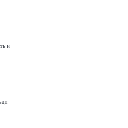
ть и
ьди