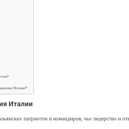
отом?
единение Италии?
ия Италии
ьянских патриотов и командиров, чье лидерство и от