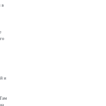
 в
е
ого
й и
 Там
на