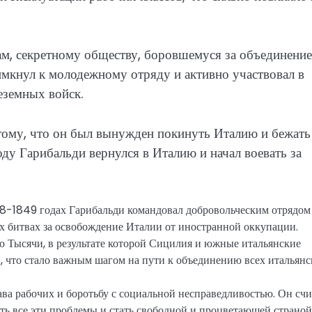
ам, секретному обществу, боровшемуся за объединение
имкнул к молодежному отряду и активно участвовал в
еземных войск.
тому, что он был вынужден покинуть Италию и бежать
ду Гарибальди вернулся в Италию и начал воевать за
8-1849 годах Гарибальди командовал добровольческим отрядом
х битвах за освобождение Италии от иностранной оккупации.
ю Тысячи, в результате которой Сицилия и южные итальянские
, что стало важным шагом на пути к объединению всех итальян
ва рабочих и боротьбу с социальной несправедливостью. Он счи
ть все эти проблемы и стать свободной и процветающей страной