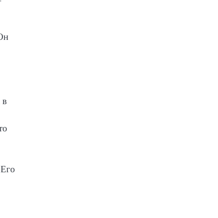
Он
 в
то
 Его