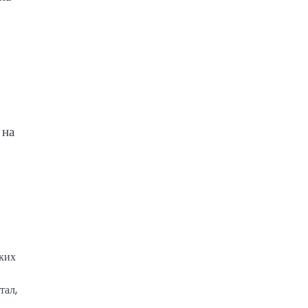
 на
ских
тал,
.