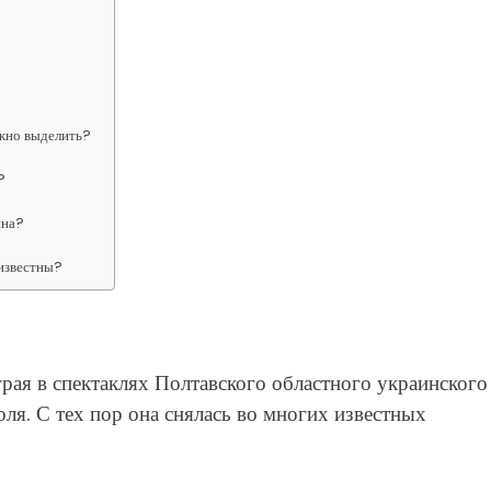
жно выделить?
?
яна?
известны?
грая в спектаклях Полтавского областного украинского
ля. С тех пор она снялась во многих известных