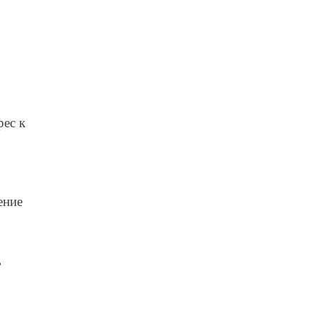
рес к
ение
ь