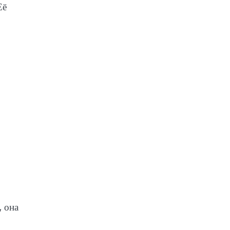
Её
, она