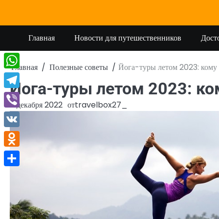
Перейти
к
содержимому
Главная
Новости для путешественников
Дост
Главная
Полезные советы
Йога-туры летом 2023: кому 
WhatsApp
Йога-туры летом 2023: ком
Telegram
11 декабря 2022
от
travelbox27_
Viber
VK
Odnoklassniki
Отправить