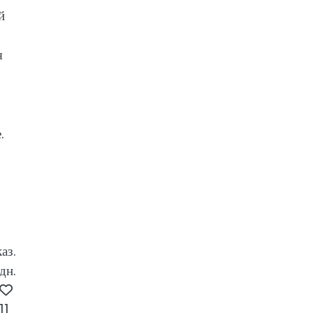
й
я
.
аз.
дн.
11