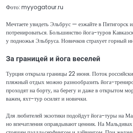
Фото: myyogatour.ru
Мечтаете увидеть Эльбрус — езжайте в Пятигорск и
потренироваться. Большинство йога-туров Кавказск
у подножья Эльбруса. Новичков страхует горный и
За границей и йога веселей
Турция открыла границы 22 июня. Поток российск
пляжный отдых можно разнообразить йога-трениро
проходят на борту, на берегу и даже в открытом мо
важен, яхт-тур осилят и новички.
Для любителей экзотики подойдут йога-туры на Мал
но впечатления оправдывают ценник. На Мальдивах 
стоячим паддл-серфингом и дайвингом. При желани