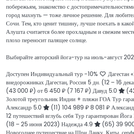
побережьям, знакомство с достопримечательностями
город махнуть — тоже личное решение. Для любите
Сочи. Тем, кто ценит тишину, лучше поехать в како
Алушта считается более прохладным и свежим месте
плохо переносит палящее солнце.
Выбирайте авторский йога-тур на июль-август 2021
Доступен Индивидуальный тур
-10%
Дагестан «
внедорожниках Дагестан, Россия
5 дн.
(12 – 16 дек
(43 000 ₽)
от 6 450 ₽
(7 167 ₽)
Давуд 5.0
(4
Золотой треугольник Индии + пляжи ГОА Тур гар
Александр 5.0
(11)
104 989 ₽
8 081 ₽
Алексан
12 путешествий вглубь себя Тур гарантирован Йога
(18 – 25 июня 2023)
Надежда 4.9
(65)
39 90
Новогоднее путешествие на Шри Ланку. Киты, серф