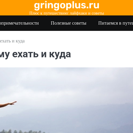
gringoplus.ru
Плюс к путешествию: лайфхаки и советы
опримечательности
Полезные советы
Питаемся в пут
ехать и куда
у ехать и куда