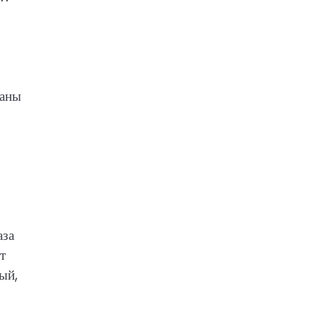
раны
аза
т
ый,