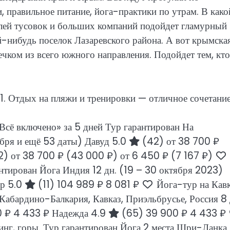
, правильное питание, йога-практики по утрам. В како
лей тусовок и больших компаний подойдет гламурный
й-нибудь поселок Лазаревского района. А вот крымска
чком из всего южного направления. Подойдет тем, кто
. Отдых на пляжи и тренировки — отличное сочетание
Всё включено» за 5 дней Тур гарантирован На
абря и ещё 53 даты)
Давуд 5.0
(42)
от 38 700 ₽
2)
от 38 700 ₽
(43 000 ₽)
от 6 450 ₽
(7 167 ₽)
антирован Йога Индия
12 дн.
(19 – 30 октября 2023)
др 5.0
(11)
104 989 ₽
8 081 ₽
Йога-тур на Кавк
 Кабардино-Балкария, Кавказ, Приэльбрусье, Россия
8 
0 ₽
4 433 ₽
Надежда 4.9
(65)
39 900 ₽
4 433 ₽
инг, горы. Тур гарантирован Йога 2 места Шри-Ланка