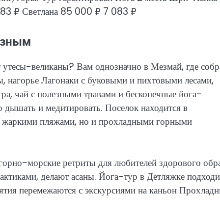
083 ₽
Светлана
85 000 ₽
7 083 ₽
езным
т утесы-великаны? Вам однозначно в Мезмай, где соб
, нагорье Лагонаки с буковыми и пихтовыми лесами,
тра, чай с полезными травами и бесконечные йога-
о дышать и медитировать. Поселок находится в
ко жаркими пляжами, но и прохладными горными
 горно-морские ретриты для любителей здорового обр
ктиками, делают асаны. Йога-тур в Детляжке подходи
нятия перемежаются с экскурсиями на каньон Прохладн