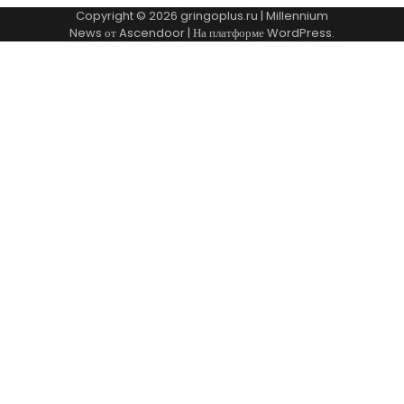
Copyright © 2026
gringoplus.ru
| Millennium
News от
Ascendoor
| На платформе
WordPress
.