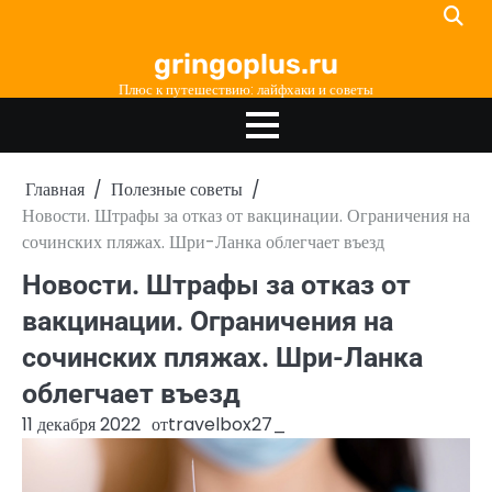
Перейти
к
gringoplus.ru
содержимому
Плюс к путешествию: лайфхаки и советы
Главная
Полезные советы
Новости. Штрафы за отказ от вакцинации. Ограничения на
сочинских пляжах. Шри-Ланка облегчает въезд
Новости. Штрафы за отказ от
вакцинации. Ограничения на
сочинских пляжах. Шри-Ланка
облегчает въезд
11 декабря 2022
от
travelbox27_