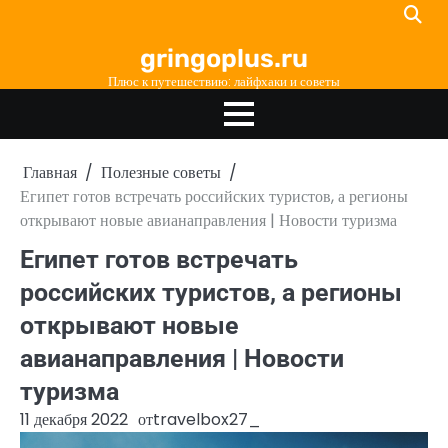
Перейти
к
gringoplus.ru
содержимому
Плюс к путешествию: лайфхаки и советы
Главная
Полезные советы
Египет готов встречать российских туристов, а регионы
открывают новые авианаправления | Новости туризма
Египет готов встречать
российских туристов, а регионы
открывают новые
авианаправления | Новости
туризма
11 декабря 2022
от
travelbox27_