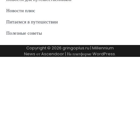
Новости плюс
Питаемся в путешествии
Полезные советы
Copyright © 2026
gringoplus.ru
| Millennium
News от
Ascendoor
| На платформе
WordPress
.