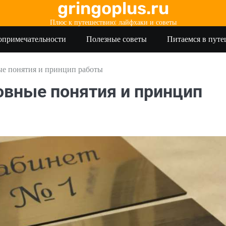
gringoplus.ru
Плюс к путешествию: лайфхаки и советы
опримечательности
Полезные советы
Питаемся в пут
ые понятия и принцип работы
овные понятия и принцип