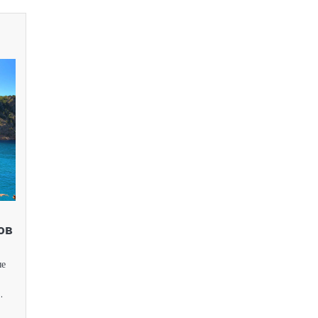
ов
ые
…