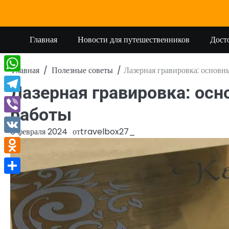
Перейти
к
содержимому
Главная
Новости для путешественников
Дост
Главная
Полезные советы
Лазерная гравировка: основн
WhatsApp
Лазерная гравировка: осн
Telegram
работы
Viber
6 февраля 2024
от
travelbox27_
VK
Odnoklassniki
Отправить