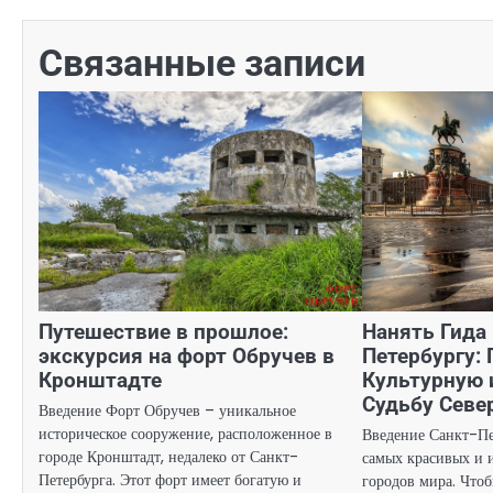
по
Связанные записи
записям
Путешествие в прошлое:
Нанять Гида 
экскурсия на форт Обручев в
Петербургу:
Кронштадте
Культурную 
Судьбу Севе
Введение Форт Обручев – уникальное
историческое сооружение, расположенное в
Введение Санкт-Пе
городе Кронштадт, недалеко от Санкт-
самых красивых и 
Петербурга. Этот форт имеет богатую и
городов мира. Что