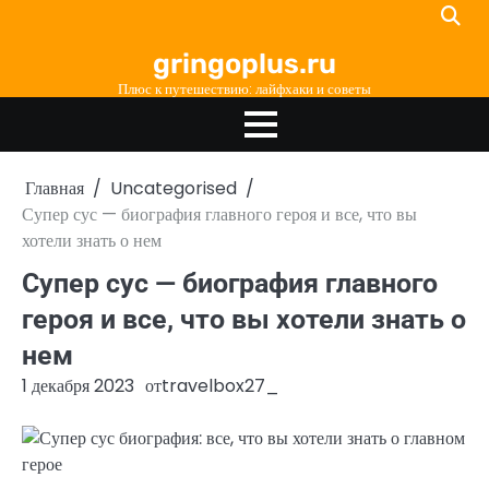
Перейти
к
gringoplus.ru
содержимому
Плюс к путешествию: лайфхаки и советы
Главная
Uncategorised
Супер сус — биография главного героя и все, что вы
хотели знать о нем
Супер сус — биография главного
героя и все, что вы хотели знать о
нем
1 декабря 2023
от
travelbox27_