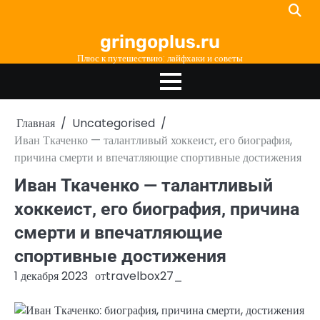
Перейти
к
gringoplus.ru
содержимому
Плюс к путешествию: лайфхаки и советы
Главная
Uncategorised
Иван Ткаченко — талантливый хоккеист, его биография,
причина смерти и впечатляющие спортивные достижения
Иван Ткаченко — талантливый
хоккеист, его биография, причина
смерти и впечатляющие
спортивные достижения
1 декабря 2023
от
travelbox27_