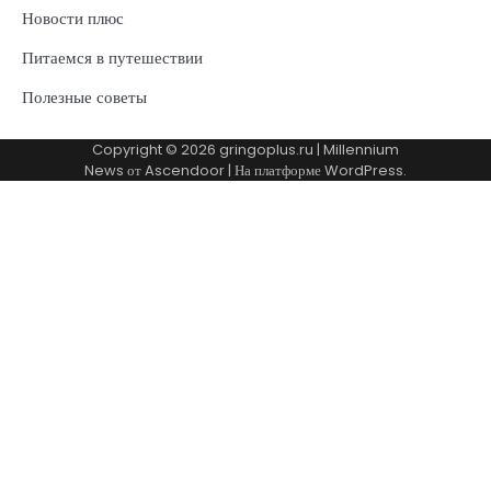
Новости плюс
Питаемся в путешествии
Полезные советы
Copyright © 2026
gringoplus.ru
| Millennium
News от
Ascendoor
| На платформе
WordPress
.