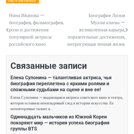
UNCATEGORISED
Нина Иванова —
Биография Лилия
Навигация
биография, фильмография,
Муллагалиева —
по
роли и достижения
великолепная карьера,
популярной актрисы
поразительные достижения,
записям
российского кино
интригующая личная жизнь
Связанные записи
Елена Супонина — талантливая актриса, чья
биография переплетена с яркими ролями и
сложными судьбами на сцене и вне ее!
Елена Супонина — выдающаяся актриса советского кино и театра,
которая оставила неизгладимый след в истории искусства. Ее
неповторимые талант и…
Одиннадцать мальчиков из Южной Кореи
покоряют мир — история успеха биография
группы BTS