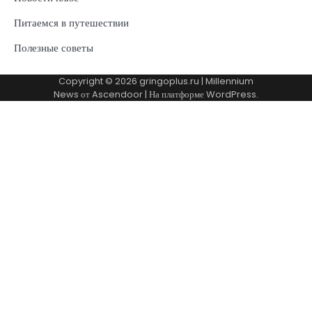
Питаемся в путешествии
Полезные советы
Copyright © 2026
gringoplus.ru
| Millennium
News от
Ascendoor
| На платформе
WordPress
.