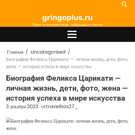
Перейти
к
gringoplus.ru
содержимому
Плюс к путешествию: лайфхаки и советы
Главная
Uncategorised
Биография Феликса Царикати — личная жизнь, дети, фото,
жена — история успеха в мире искусства
Биография Феликса Царикати —
личная жизнь, дети, фото, жена —
история успеха в мире искусства
3 декабря 2023
от
travelbox27_