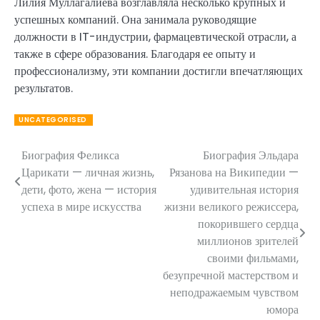
Лилия Муллагалиева возглавляла несколько крупных и
успешных компаний. Она занимала руководящие
должности в IT-индустрии, фармацевтической отрасли, а
также в сфере образования. Благодаря ее опыту и
профессионализму, эти компании достигли впечатляющих
результатов.
UNCATEGORISED
Биография Феликса
Биография Эльдара
Навигация
Царикати — личная жизнь,
Рязанова на Википедии —
по
дети, фото, жена — история
удивительная история
успеха в мире искусства
жизни великого режиссера,
записям
покорившего сердца
миллионов зрителей
своими фильмами,
безупречной мастерством и
неподражаемым чувством
юмора