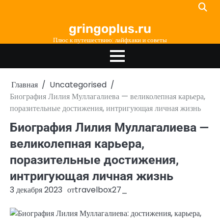
Перейти
к
gringoplus.ru
содержимому
Плюс к путешествию: лайфхаки и советы
Главная
Uncategorised
Биография Лилия Муллагалиева — великолепная карьера,
поразительные достижения, интригующая личная жизнь
Биография Лилия Муллагалиева —
великолепная карьера,
поразительные достижения,
интригующая личная жизнь
3 декабря 2023
от
travelbox27_