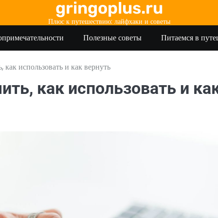
gringoplus.ru
Плюс к путешествию: лайфхаки и советы
опримечательности
Полезные советы
Питаемся в пут
, как использовать и как вернуть
чить, как использовать и ка