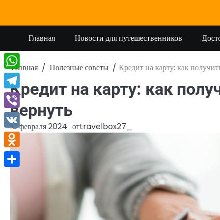
Перейти
к
содержимому
Главная
Новости для путешественников
Дост
Главная
Полезные советы
Кредит на карту: как получить
WhatsApp
Кредит на карту: как полу
Telegram
вернуть
Viber
15 февраля 2024
от
travelbox27_
VK
Odnoklassniki
Отправить