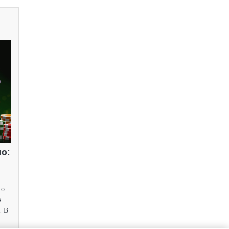
о:
то
в
. В