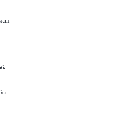
лант
оба
ебы