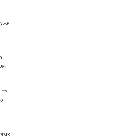
 уже
а.
ном
 не
ую
рных