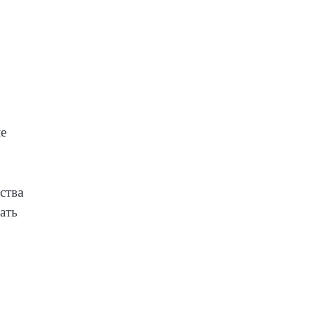
ие
ства
ать