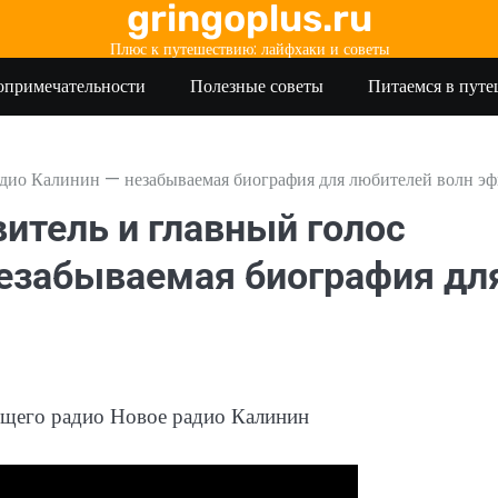
gringoplus.ru
Плюс к путешествию: лайфхаки и советы
опримечательности
Полезные советы
Питаемся в пут
дио Калинин — незабываемая биография для любителей волн эф
итель и главный голос
незабываемая биография дл