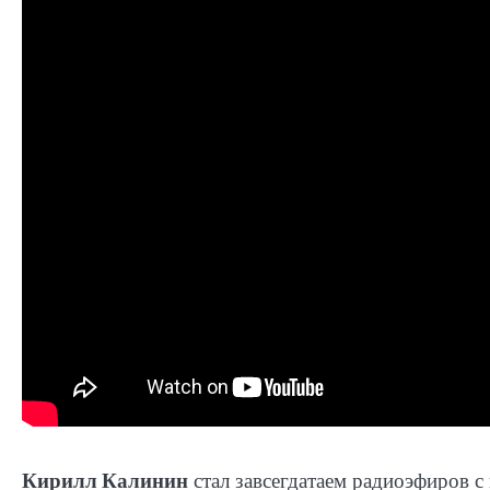
Кирилл Калинин
стал завсегдатаем радиоэфиров с