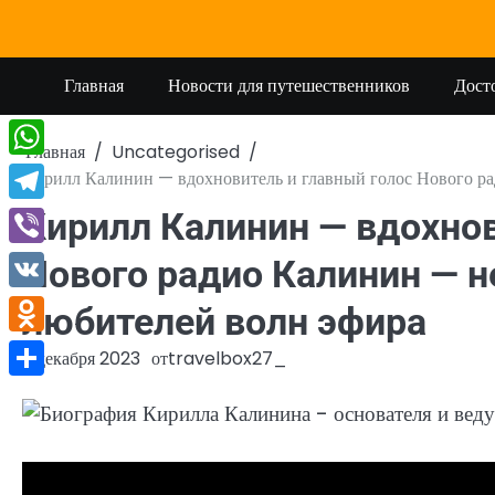
Перейти
к
содержимому
Главная
Новости для путешественников
Дост
Главная
Uncategorised
WhatsApp
Кирилл Калинин — вдохновитель и главный голос Нового ра
Telegram
Кирилл Калинин — вдохнов
Viber
Нового радио Калинин — 
VK
любителей волн эфира
Odnoklassniki
2 декабря 2023
от
travelbox27_
Отправить