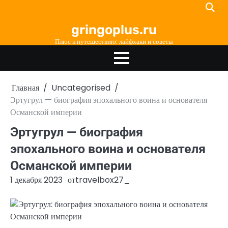
Перейти
к
gringoplus.ru
содержимому
Плюс к путешествию: лайфхаки и советы
Главная
Uncategorised
Эртугрул — биография эпохального воина и основателя
Османской империи
Эртугрул — биография
эпохального воина и основателя
Османской империи
1 декабря 2023
от
travelbox27_