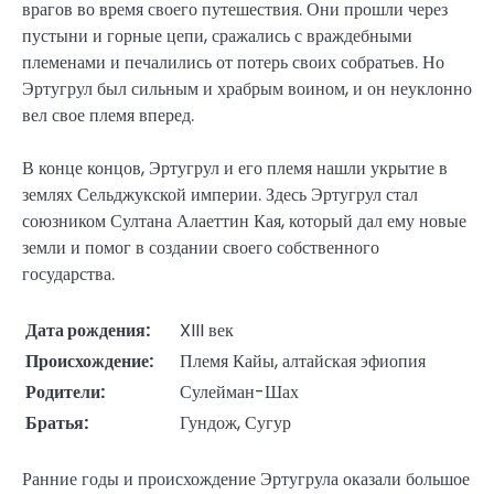
врагов во время своего путешествия. Они прошли через
пустыни и горные цепи, сражались с враждебными
племенами и печалились от потерь своих собратьев. Но
Эртугрул был сильным и храбрым воином, и он неуклонно
вел свое племя вперед.
В конце концов, Эртугрул и его племя нашли укрытие в
землях Сельджукской империи. Здесь Эртугрул стал
союзником Султана Алаеттин Кая, который дал ему новые
земли и помог в создании своего собственного
государства.
Дата рождения:
XIII век
Происхождение:
Племя Кайы, алтайская эфиопия
Родители:
Сулейман-Шах
Братья:
Гундож, Сугур
Ранние годы и происхождение Эртугрула оказали большое