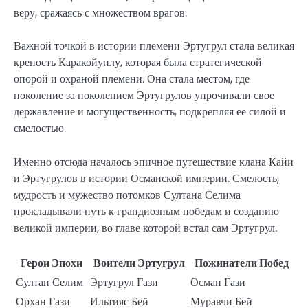
веру, сражаясь с множеством врагов.
Важной точкой в истории племени Эртугрул стала великая
крепость Каракойунлу, которая была стратегической
опорой и охраной племени. Она стала местом, где
поколение за поколением Эртугрулов упрочивали свое
державление и могущественность, подкрепляя ее силой и
смелостью.
Именно отсюда началось эпичное путешествие клана Кайи
и Эртугрулов в истории Османской империи. Смелость,
мудрость и мужество потомков Султана Селима
прокладывали путь к грандиозным победам и созданию
великой империи, во главе которой встал сам Эртугрул.
Герои Эпохи
Воители Эртугрул
Пожинатели Побед
Султан Селим
Эртугрул Гази
Осман Гази
Орхан Гази
Ильтияс Бей
Муравчи Бей