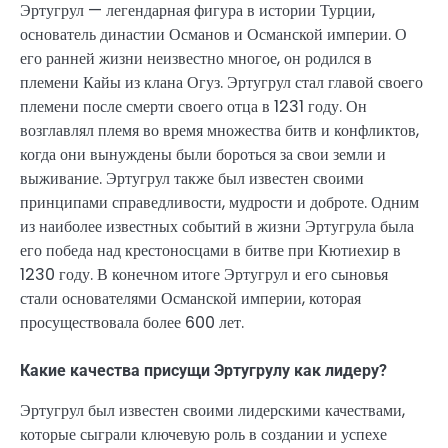
Эртугрул — легендарная фигура в истории Турции,
основатель династии Османов и Османской империи. О
его ранней жизни неизвестно многое, он родился в
племени Кайы из клана Огуз. Эртугрул стал главой своего
племени после смерти своего отца в 1231 году. Он
возглавлял племя во время множества битв и конфликтов,
когда они вынуждены были бороться за свои земли и
выживание. Эртугрул также был известен своими
принципами справедливости, мудрости и доброте. Одним
из наиболее известных событий в жизни Эртугрула была
его победа над крестоносцами в битве при Кютиехир в
1230 году. В конечном итоге Эртугрул и его сыновья
стали основателями Османской империи, которая
просуществовала более 600 лет.
Какие качества присущи Эртугрулу как лидеру?
Эртугрул был известен своими лидерскими качествами,
которые сыграли ключевую роль в создании и успехе