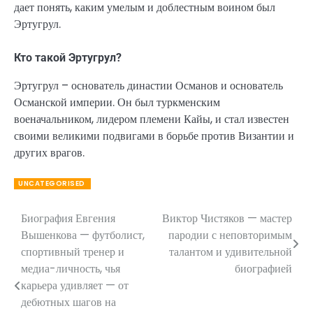
дает понять, каким умелым и доблестным воином был
Эртугрул.
Кто такой Эртугрул?
Эртугрул – основатель династии Османов и основатель
Османской империи. Он был туркменским
военачальником, лидером племени Кайы, и стал известен
своими великими подвигами в борьбе против Византии и
других врагов.
UNCATEGORISED
Биография Евгения
Виктор Чистяков — мастер
Навигация
Вышенкова — футболист,
пародии с неповторимым
по
спортивный тренер и
талантом и удивительной
медиа-личность, чья
биографией
записям
карьера удивляет — от
дебютных шагов на