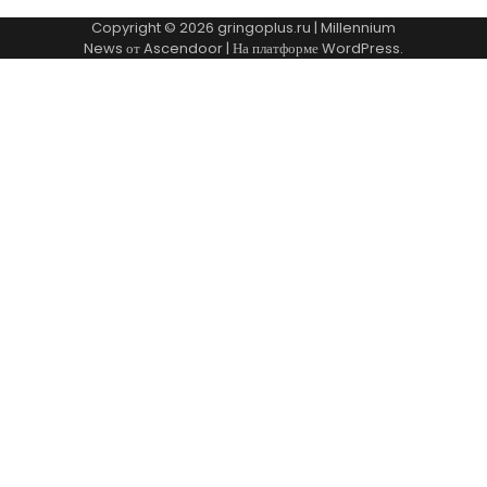
Copyright © 2026
gringoplus.ru
| Millennium
News от
Ascendoor
| На платформе
WordPress
.