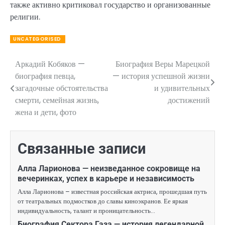
также активно критиковал государство и организованные
религии.
UNCATEGORISED
Аркадий Кобяков —
Биография Веры Марецкой
Навигация
биография певца,
— история успешной жизни
по
загадочные обстоятельства
и удивительных
смерти, семейная жизнь,
достижений
записям
жена и дети, фото
Связанные записи
Алла Ларионова — неизведанное сокровище на
вечеринках, успех в карьере и независимость
Алла Ларионова – известная российская актриса, прошедшая путь
от театральных подмостков до славы киноэкранов. Ее яркая
индивидуальность, талант и проницательность…
Биография Сектора Газа — история легендарной