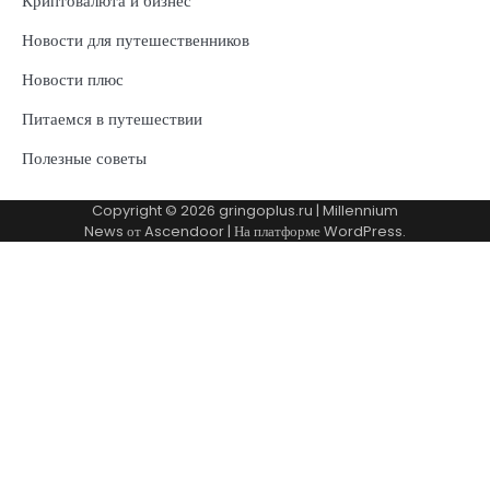
Криптовалюта и бизнес
Новости для путешественников
Новости плюс
Питаемся в путешествии
Полезные советы
Copyright © 2026
gringoplus.ru
| Millennium
News от
Ascendoor
| На платформе
WordPress
.