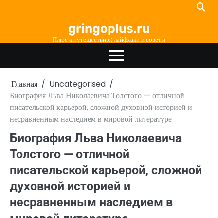
Перейти
к
gringoplus.ru
содержимому
Плюс к путешествию: лайфхаки и советы
Главная
Uncategorised
Биография Льва Николаевича Толстого — отличной
писательской карьерой, сложной духовной историей и
несравненным наследием в мировой литературе
Биография Льва Николаевича
Толстого — отличной
писательской карьерой, сложной
духовной историей и
несравненным наследием в